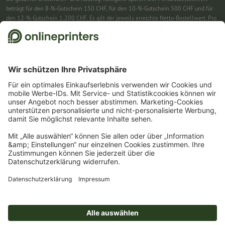
beträgt für den 8-%-Gutschein 150 CHF, für den 10-%-Gutschein 500 CHF und für
den 12-%-Gutschein 1.200 CHF. Es gilt der jeweils erreichte Netto-Bestellwert. Pro
Bestellung ist nur ein Gutscheincode einlösbar. Mehrfach einlösbar. Keine
Barauszahlung. Nicht mit weiteren Aktionen kombinierbar. Die Aktion gilt bis
einschliesslich 31.8.2026.
2
Einfach den Gutscheincode CALENDARS10-26 im dafür vorgesehenen Feld im
Warenkorb eintragen und auf ausgewählte Produkte sparen. Kein
Mindestbestellwert. Mehrfach einlösbar. Keine Barauszahlung. Nicht mit weiteren
Aktionen kombinierbar. Die Aktion gilt bis einschliesslich 31.08.2026.
3
Einfach den Gutscheincode STICKYNOTES26-20 im dafür vorgesehenen Feld im
Warenkorb eintragen und auf ausgewählte Produkte sparen. Kein
Mindestbestellwert. Mehrfach einlösbar. Keine Barauszahlung. Nicht mit weiteren
Aktionen kombinierbar. Die Aktion gilt bis einschliesslich 31.08.2026.
4
Sie erhalten zunächst eine E-Mail, in der Sie die Anmeldung zum Newsletter durch
einen Klick bestätigen. Erst dann senden wir Ihnen den Rabattcode und künftig
unseren Newsletter zu. Natürlich können Sie sich jederzeit wieder abmelden.
Maximale Höhe des Rabatts: 150 CHF des Bestellwerts (netto). Einmalig einlösbar.
Kein Mindestbestellwert. Keine Barauszahlung. Nicht mit weiteren Aktionen oder
Gutscheincodes kombinierbar.
Der Gutschein ist nach Erhalt sechs Wochen gültig.