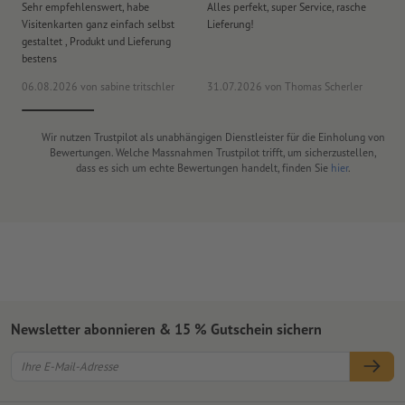
Sehr empfehlenswert, habe
Alles perfekt, super Service, rasche
le
Visitenkarten ganz einfach selbst
Lieferung!
An
gestaltet , Produkt und Lieferung
er
bestens
era
06.08.2026
von sabine tritschler
31.07.2026
von Thomas Scherler
06
Wir nutzen Trustpilot als unabhängigen Dienstleister für die Einholung von
Bewertungen. Welche Massnahmen Trustpilot trifft, um sicherzustellen,
dass es sich um echte Bewertungen handelt, finden Sie
hier
.
Newsletter abonnieren & 15 % Gutschein sichern