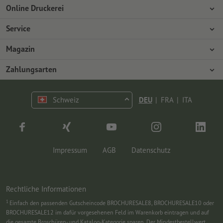
Online Druckerei
Über Onlineprinters
Service
Presse
Zahlungsarten
Magazin
Jobs & Karriere
Versand
Design
Zahlungsarten
Umweltschutz
Reklamation
Marketing
Vorkasse
Kontakt
Schweiz
DEU
|
FRA
|
ITA
op.premium
Druck & Insights
FAQ
Tutorials
Wissen
Impressum
AGB
Datenschutz
Rechtliche Informationen
1
Einfach den passenden Gutscheincode BROCHURESALE8, BROCHURESALE10 oder
BROCHURESALE12 im dafür vorgesehenen Feld im Warenkorb eintragen und auf
die gesamte Broschüren- und Katalog-Kategorie sparen. Der Mindestbestellwert