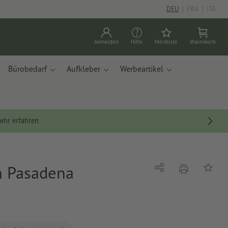
DEU
|
FRA
|
ITA
Anmelden
Hilfe
Merkliste
Warenkorb
Bürobedarf
Aufkleber
Werbeartikel
ehr erfahren
n Pasadena
Drucken
Teilen
Auf die