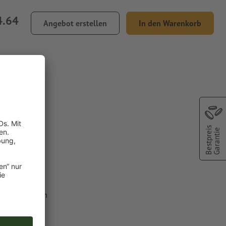
4.64
Angebot erstellen
In den Warenkorb
Säckchen
Bestpreis
Garantie
lfarbe aus dem
C").