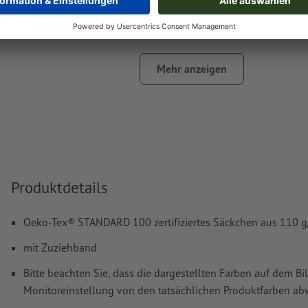
das Trägermaterial kann beim
Druck mit weißer Farbe
dur
Das druckfertige PDF darf nur Vektoren enthalten; JPEG- 
Bilder und -Vorlagen sind nicht geeignet
Mehr anzeigen
Weitere Informationen und Tipps zu
Vektordaten
finden S
Hilfecenter.
Rechtschreib- und Satzfehler
werden von uns nicht geprüft
Wie lege ich Druckdaten richtig an?
Produktdetails
Oeko-Tex® STANDARD 100 zertifiziertes Säckchen aus 110 g
mit Zuziehband
Bitte beachten Sie, dass die dargestellten Farben auf dem Bi
Monitoreinstellung von den tatsächlichen Produktfarben a