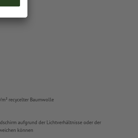
chscheinen
oder TIFF-
ie in unserem
/m² recycelter Baumwolle
ldschirm aufgrund der Lichtverhältnisse oder der
bweichen können