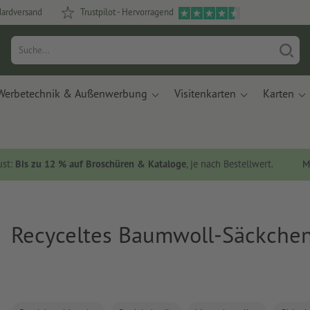
dardversand
Trustpilot - Hervorragend
Werbetechnik & Außenwerbung
Visitenkarten
Karten
ust:
Bis zu 12 % auf Broschüren & Kataloge
, je nach Bestellwert.
M
Recyceltes Baumwoll-Säckche