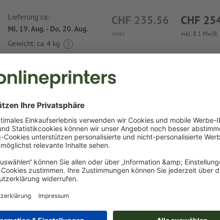
Lieferung ca.:
CHF 235.56
CHF 25
Mi, 19. Aug. - Do, 20. Aug.
netto
inkl. 8.1 MwSt.
Gewicht: ca.
4 kg
Druckdatenhinweise Recyceltes Baumwoll-
Pasadena
Datenformat
:
20 x 20 cm
Besonderheiten bei der Druckdatenerstellung:
Als Motivfarben sind eine bzw. zwei
Sonderfarben
wählbar.
Benennen Sie die Farbfelder mit der entsprechenden Zie
Pantone FORMULA GUIDE Solid Coated (z.B. "Pantone 286 
Es sind keine Metallic- und Neonfarben möglich.