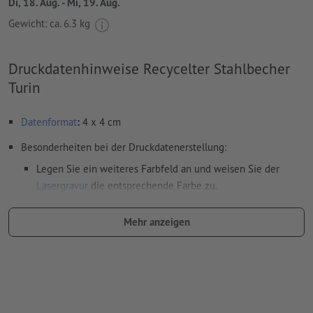
Di, 18. Aug. - Mi, 19. Aug.
Gewicht: ca.
6.3 kg
Druckdatenhinweise Recycelter Stahlbecher
Turin
Datenformat
:
4 x 4 cm
Besonderheiten bei der Druckdatenerstellung:
Legen Sie ein weiteres Farbfeld an und weisen Sie der
Lasergravur
die entsprechende Farbe zu.
Benennung des Farbfelds: "Laser"
Mehr anzeigen
Farbtyp: Vollton
Farbwert: frei wählbar
Hinweis: diese "Farbe" dient lediglich Produktionszwecken,
es ist keine farbliche Gravur