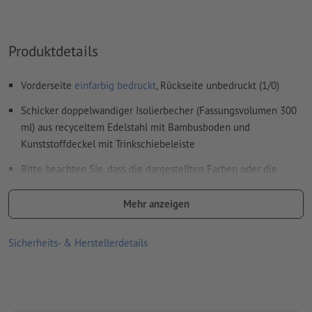
Das druckfertige PDF darf nur Vektoren enthalten; JPEG-
oder TIFF- Bilder und -Vorlagen sind nicht geeignet
Produktdetails
Weitere Informationen und Tipps zu
Vektordaten
finden Sie
in unserem Hilfecenter.
Vorderseite
einfarbig bedruckt
, Rückseite unbedruckt (1/0)
Rechtschreib- und Satzfehler
werden von uns nicht geprüft
Schicker doppelwandiger Isolierbecher (Fassungsvolumen 300
ml) aus recyceltem Edelstahl mit Bambusboden und
Wie lege ich Druckdaten richtig an?
Kunststoffdeckel mit Trinkschiebeleiste
Bitte beachten Sie, dass die dargestellten Farben oder die
Veredelung auf dem Bildschirm aufgrund der Lichtverhältnisse
oder der Monitoreinstellung von den tatsächlichen
Mehr anzeigen
Produktfarben abweichen können
Sicherheits- & Herstellerdetails
Material: Bambus, Polystyrol (PS), rostfreier Edelstahl, Silikon
Verpackung: Karton
Füllmenge: 300 ml