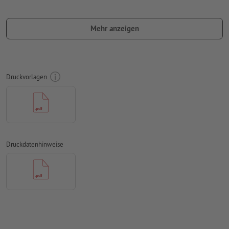
umlaufend 10 mm
Beschnitt
anlegen, wichtige Informationen
mit mind. 50 mm Abstand zum Endformat
Mehr anzeigen
Schriften
müssen vollständig eingebettet oder in Kurven
konvertiert werden
Farbmodus:
CMYK, FOGRA51 (PSO Coated v3)
Druckvorlagen
Rechtschreib- und Satzfehler
werden von uns nicht geprüft
Überdruckeneinstellungen
werden von uns nicht geprüft
Kommentare
werden gelöscht und nicht gedruckt
Druckdatenhinweise
Inhalte von
Formularfeldern
werden mitgedruckt
Wie lege ich Druckdaten richtig an?