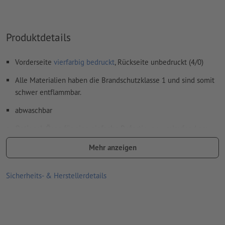
Produktdetails
Vorderseite
vierfarbig bedruckt
, Rückseite unbedruckt (4/0)
Alle Materialien haben die Brandschutzklasse 1 und sind somit
schwer entflammbar.
abwaschbar
Optional: Ösen für eine einfache Befestigung, umlaufend am
Rand im Abstand von etwa 50 cm platziert.
Mehr anzeigen
Ösen werden gemäß Leserichtung verarbeitet
Sicherheits- & Herstellerdetails
optionale Zusatzartikel: Spannsets
je nach Größe der Plane erhalten Sie die optimale Anzahl an
Spannsets, die Sie zum sicheren Befestigen benötigen
mehr Informationen zu den Spannsets finden Sie in der