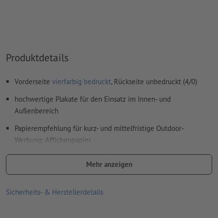
Produktdetails
Vorderseite
vierfarbig bedruckt
, Rückseite unbedruckt (4/0)
hochwertige Plakate für den Einsatz im Innen- und
Außenbereich
Papierempfehlung für kurz- und mittelfristige Outdoor-
Werbung: Affichenpapier
Regentropfen und andere Flüssigkeiten perlen von der
Mehr anzeigen
Oberfläche ab
die blaue Rückseite ist kaum lichtdurchlässig und
Sicherheits- & Herstellerdetails
verhindert, dass überklebte Plakate durchschimmern
kann problemlos nass verklebt werden (sollte allerdings