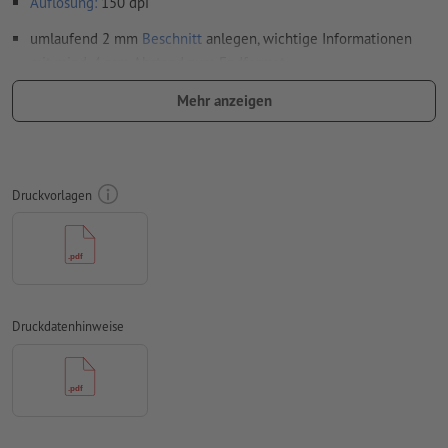
Auflösung:
150 dpi
umlaufend 2 mm
Beschnitt
anlegen, wichtige Informationen
mit mind. 4 mm Abstand zum Endformat
Schriften
müssen vollständig eingebettet oder in Kurven
Mehr anzeigen
konvertiert werden
Farbmodus:
CMYK, FOGRA51 (PSO Coated v3) für gestrichene
Papiere, FOGRA52 (PSO Uncoated v3 FOGRA52) für
Druckvorlagen
ungestrichene Papiere
Rechtschreib- und Satzfehler
werden von uns nicht geprüft
Überdruckeneinstellungen
werden von uns nicht geprüft
Kommentare
werden gelöscht und nicht gedruckt
Druckdatenhinweise
Inhalte von
Formularfeldern
werden mitgedruckt
Wie lege ich Druckdaten richtig an?