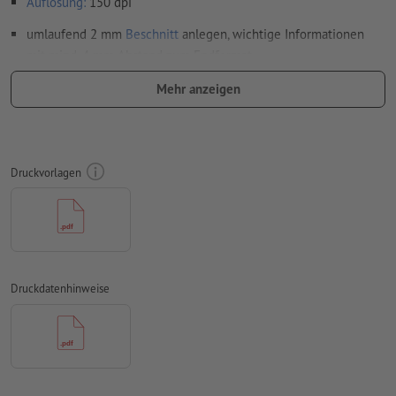
Auflösung:
150 dpi
umlaufend 2 mm
Beschnitt
anlegen, wichtige Informationen
mit mind. 4 mm Abstand zum Endformat
Schriften
müssen vollständig eingebettet oder in Kurven
Mehr anzeigen
konvertiert werden
Farbmodus:
CMYK, FOGRA51 (PSO Coated v3) für gestrichene
Papiere, FOGRA52 (PSO Uncoated v3 FOGRA52) für
Druckvorlagen
ungestrichene Papiere
Rechtschreib- und Satzfehler
werden von uns nicht geprüft
Überdruckeneinstellungen
werden von uns nicht geprüft
Kommentare
werden gelöscht und nicht gedruckt
Druckdatenhinweise
Inhalte von
Formularfeldern
werden mitgedruckt
Wie lege ich Druckdaten richtig an?