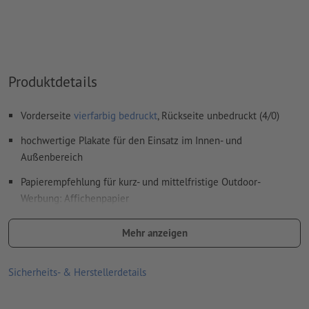
Produktdetails
Vorderseite
vierfarbig bedruckt
, Rückseite unbedruckt (4/0)
hochwertige Plakate für den Einsatz im Innen- und
Außenbereich
Papierempfehlung für kurz- und mittelfristige Outdoor-
Werbung: Affichenpapier
Regentropfen und andere Flüssigkeiten perlen von der
Mehr anzeigen
Oberfläche ab
die blaue Rückseite ist kaum lichtdurchlässig und
Sicherheits- & Herstellerdetails
verhindert, dass überklebte Plakate durchschimmern
kann problemlos nass verklebt werden (sollte allerdings