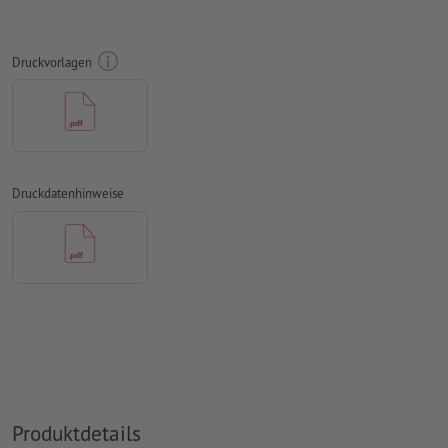
konvertiert werden
Farbmodus:
CMYK, FOGRA51 (PSO Coated v3) für gestrichene
Druckvorlagen
Papiere, FOGRA52 (PSO Uncoated v3 FOGRA52) für
ungestrichene Papiere
Rechtschreib- und Satzfehler
werden von uns nicht geprüft
Überdruckeneinstellungen
werden von uns nicht geprüft
Druckdatenhinweise
Kommentare
werden gelöscht und nicht gedruckt
Inhalte von
Formularfeldern
werden mitgedruckt
Wie lege ich Druckdaten richtig an?
Produktdetails