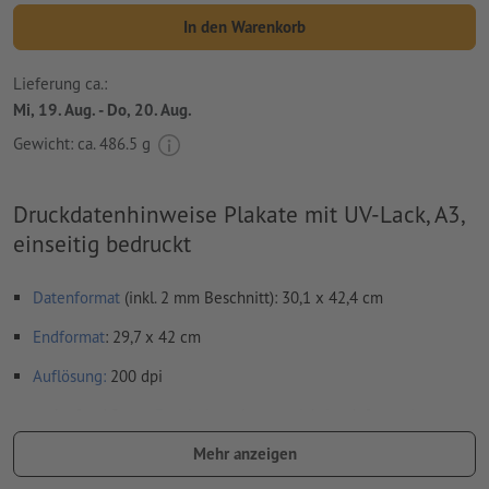
In den Warenkorb
Lieferung ca.:
Mi, 19. Aug. - Do, 20. Aug.
Gewicht: ca.
486.5 g
Druckdatenhinweise Plakate mit UV-Lack, A3,
einseitig bedruckt
Datenformat
(inkl. 2 mm Beschnitt): 30,1 x 42,4 cm
Endformat
: 29,7 x 42 cm
Auflösung:
200 dpi
umlaufend 2 mm
Beschnitt
anlegen, wichtige Informationen
mit mind. 4 mm Abstand zum Endformat
Mehr anzeigen
Schriften
müssen vollständig eingebettet oder in Kurven