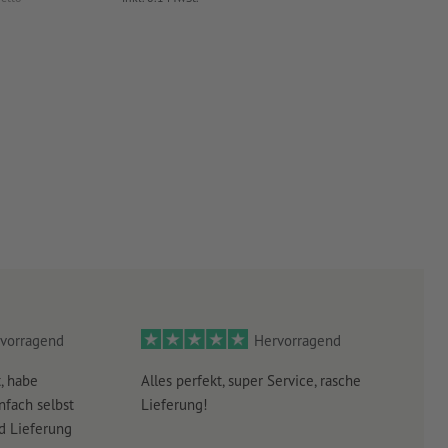
vorragend
Hervorragend
, habe
Alles perfekt, super Service, rasche
leid
nfach selbst
Lieferung!
Antw
nd Lieferung
erha