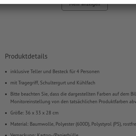
Mehr anzeigen
Wie lege ich Druckdaten richtig an?
Produktdetails
inklusive Teller und Besteck für 4 Personen
mit Tragegriff, Schultergurt und Kühlfach
Bitte beachten Sie, dass die dargestellten Farben auf dem Bi
Monitoreinstellung von den tatsächlichen Produktfarben a
Größe: 36 x 33 x 28 cm
Material: Baumwolle, Polyester (600D), Polystyrol (PS), rostfr
Verpackung: Karton-/Papierhülle