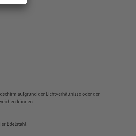
ldschirm aufgrund der Lichtverhältnisse oder der
bweichen können
eier Edelstahl