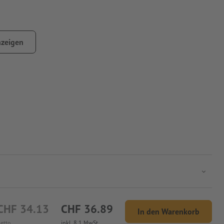
zeigen
CHF 34.13
CHF 36.89
In den Warenkorb
etto
inkl. 8.1 MwSt.