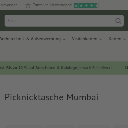
dardversand
Trustpilot - Hervorragend
Werbetechnik & Außenwerbung
Visitenkarten
Karten
ust:
Bis zu 12 % auf Broschüren & Kataloge
, je nach Bestellwert.
M
Picknicktasche Mumbai