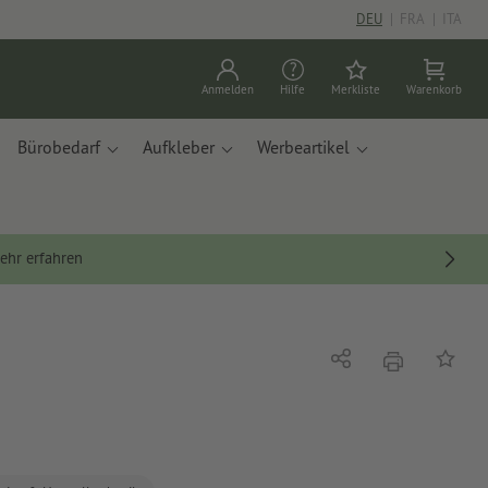
DEU
|
FRA
|
ITA
Anmelden
Hilfe
Merkliste
Warenkorb
Bürobedarf
Aufkleber
Werbeartikel
ehr erfahren
Drucken
Teilen
Auf die