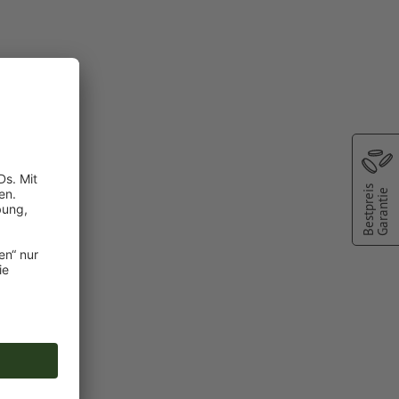
Bestpreis
Garantie
bar
er Metallic
chscheinen
oder TIFF-
ie in unserem