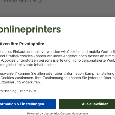
Gewicht: ca.
19.6 kg
Druckdatenhinweise Picknicktasche Mumbai
Datenformat
:
15 x 8 cm
Besonderheiten bei der Druckdatenerstellung:
das Produkt ist mit einer bzw. zwei
Sonderfarben
bedruck
(Volltonfarbe: Pantone FORMULA GUIDE Solid Coated, auß
und Neonfarben)
das Trägermaterial kann beim
Druck mit weißer Farbe
dur
Das druckfertige PDF darf nur Vektoren enthalten; JPEG- 
Bilder und -Vorlagen sind nicht geeignet
Weitere Informationen und Tipps zu
Vektordaten
finden S
Hilfecenter.