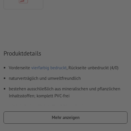
Inhalte von
Formularfeldern
werden mitgedruckt
Wie lege ich Druckdaten richtig an?
Produktdetails
Vorderseite
vierfarbig bedruckt
, Rückseite unbedruckt (4/0)
naturverträglich und umweltfreundlich
bestehen ausschließlich aus mineralischen und pflanzlichen
Inhaltsstoffen; komplett PVC-frei
mit leimfreiem Klebstoff auf Wasserbasis
ausgezeichnet mit dem Qualitätssiegel „V-Label“, das ökologisch
Mehr anzeigen
wertvolle und tierleidfreie Produkte bestätigt