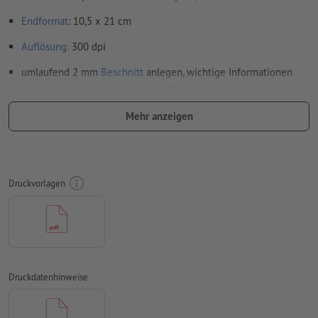
Endformat
: 10,5 x 21 cm
Auflösung:
300 dpi
umlaufend 2 mm
Beschnitt
anlegen, wichtige Informationen
mit mind. 4 mm Abstand zum Endformat
Schriften
müssen vollständig eingebettet oder in Kurven
Mehr anzeigen
konvertiert werden
Farbmodus:
CMYK, FOGRA51 (PSO Coated v3) für gestrichene
Papiere, FOGRA52 (PSO Uncoated v3 FOGRA52) für
Druckvorlagen
ungestrichene Papiere
Rechtschreib- und Satzfehler
werden von uns nicht geprüft
Überdruckeneinstellungen
werden von uns nicht geprüft
Transparenzen
müssen generell reduziert werden
Druckdatenhinweise
Kommentare
werden gelöscht und nicht gedruckt