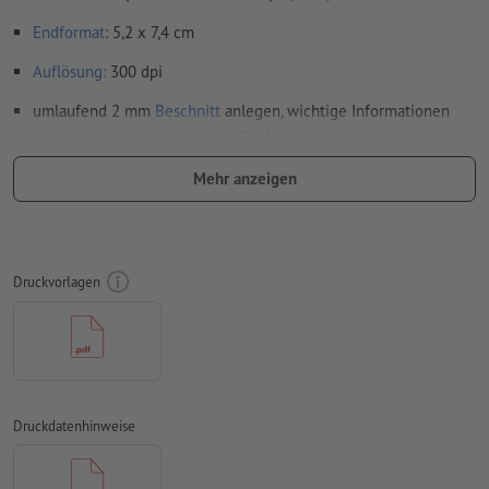
Endformat
: 5,2 x 7,4 cm
Auflösung:
300 dpi
umlaufend 2 mm
Beschnitt
anlegen, wichtige Informationen
mit mind. 4 mm Abstand zum Endformat
Schriften
müssen vollständig eingebettet oder in Kurven
Mehr anzeigen
konvertiert werden
Farbmodus:
CMYK, FOGRA51 (PSO Coated v3) für gestrichene
Papiere, FOGRA52 (PSO Uncoated v3 FOGRA52) für
Druckvorlagen
ungestrichene Papiere
Rechtschreib- und Satzfehler
werden von uns nicht geprüft
Überdruckeneinstellungen
werden von uns nicht geprüft
Transparenzen
müssen generell reduziert werden
Druckdatenhinweise
Kommentare
werden gelöscht und nicht gedruckt