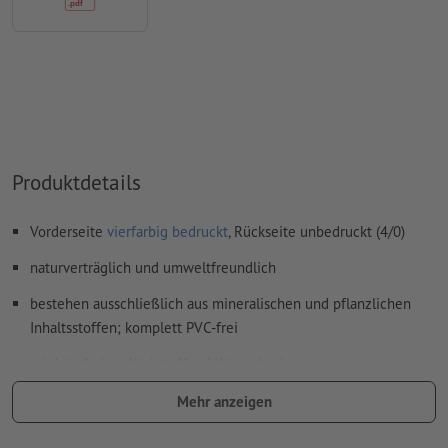
Inhalte von
Formularfeldern
werden mitgedruckt
Wie lege ich Druckdaten richtig an?
Produktdetails
Vorderseite
vierfarbig bedruckt
, Rückseite unbedruckt (4/0)
naturverträglich und umweltfreundlich
bestehen ausschließlich aus mineralischen und pflanzlichen
Inhaltsstoffen; komplett PVC-frei
mit leimfreiem Klebstoff auf Wasserbasis
ausgezeichnet mit dem Qualitätssiegel „V-Label“, das ökologisch
Mehr anzeigen
wertvolle und tierleidfreie Produkte bestätigt