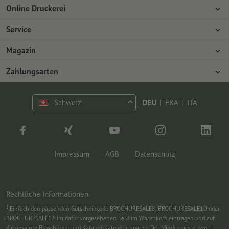
Online Druckerei
Über Onlineprinters
Service
Presse
Zahlungsarten
Magazin
Jobs & Karriere
Versand
Design
Zahlungsarten
Umweltschutz
Reklamation
Marketing
Vorkasse
Kontakt
Schweiz
DEU
|
FRA
|
ITA
op.premium
Druck & Insights
FAQ
Tutorials
Wissen
Impressum
AGB
Datenschutz
Rechtliche Informationen
1
Einfach den passenden Gutscheincode BROCHURESALE8, BROCHURESALE10 oder
BROCHURESALE12 im dafür vorgesehenen Feld im Warenkorb eintragen und auf
die gesamte Broschüren- und Katalog-Kategorie sparen. Der Mindestbestellwert