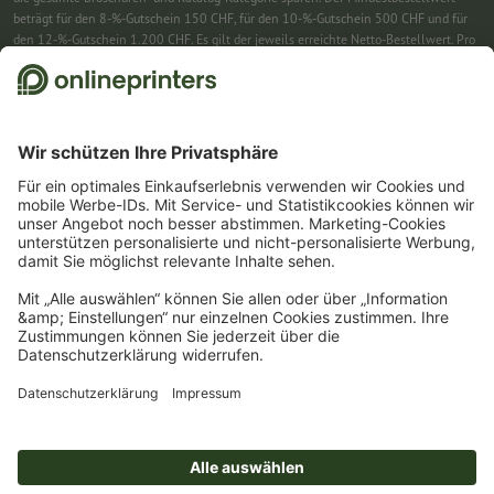
beträgt für den 8-%-Gutschein 150 CHF, für den 10-%-Gutschein 500 CHF und für
den 12-%-Gutschein 1.200 CHF. Es gilt der jeweils erreichte Netto-Bestellwert. Pro
Bestellung ist nur ein Gutscheincode einlösbar. Mehrfach einlösbar. Keine
Barauszahlung. Nicht mit weiteren Aktionen kombinierbar. Die Aktion gilt bis
einschliesslich 31.8.2026.
2
Einfach den Gutscheincode CALENDARS10-26 im dafür vorgesehenen Feld im
Warenkorb eintragen und auf ausgewählte Produkte sparen. Kein
Mindestbestellwert. Mehrfach einlösbar. Keine Barauszahlung. Nicht mit weiteren
Aktionen kombinierbar. Die Aktion gilt bis einschliesslich 31.08.2026.
3
Einfach den Gutscheincode STICKYNOTES26-20 im dafür vorgesehenen Feld im
Warenkorb eintragen und auf ausgewählte Produkte sparen. Kein
Mindestbestellwert. Mehrfach einlösbar. Keine Barauszahlung. Nicht mit weiteren
Aktionen kombinierbar. Die Aktion gilt bis einschliesslich 31.08.2026.
4
Sie erhalten zunächst eine E-Mail, in der Sie die Anmeldung zum Newsletter durch
einen Klick bestätigen. Erst dann senden wir Ihnen den Rabattcode und künftig
unseren Newsletter zu. Natürlich können Sie sich jederzeit wieder abmelden.
Maximale Höhe des Rabatts: 150 CHF des Bestellwerts (netto). Einmalig einlösbar.
Kein Mindestbestellwert. Keine Barauszahlung. Nicht mit weiteren Aktionen oder
Gutscheincodes kombinierbar.
Der Gutschein ist nach Erhalt sechs Wochen gültig.