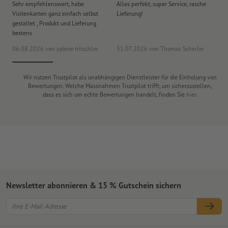
Sehr empfehlenswert, habe
Alles perfekt, super Service, rasche
le
Visitenkarten ganz einfach selbst
Lieferung!
An
gestaltet , Produkt und Lieferung
er
bestens
era
06.08.2026
von sabine tritschler
31.07.2026
von Thomas Scherler
06
Wir nutzen Trustpilot als unabhängigen Dienstleister für die Einholung von
Bewertungen. Welche Massnahmen Trustpilot trifft, um sicherzustellen,
dass es sich um echte Bewertungen handelt, finden Sie
hier
.
Newsletter abonnieren & 15 % Gutschein sichern