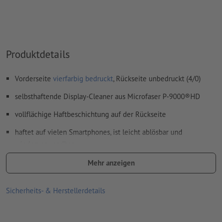
Produktdetails
Vorderseite
vierfarbig bedruckt
, Rückseite unbedruckt (4/0)
selbsthaftende Display-Cleaner aus Microfaser P-9000®HD
vollflächige Haftbeschichtung auf der Rückseite
haftet auf vielen Smartphones, ist leicht ablösbar und
wiederverwendbar
zur streifenfreien Reinigung von Displays geeignet
Mehr anzeigen
Anwendung im trockenen Zustand; es reinigt ohne Wasser oder
Sicherheits- & Herstellerdetails
Chemie
Größe: B 4 x H 4 cm