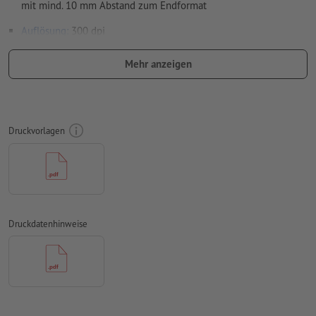
mit mind. 10 mm Abstand zum Endformat
Auflösung:
300 dpi
Schriftgröße: mindestens 7 Pt
Mehr anzeigen
Rechtschreib- und Satzfehler
werden von uns nicht geprüft
Überdruckeneinstellungen
werden von uns nicht geprüft
Druckvorlagen
Kommentare
werden gelöscht und nicht gedruckt
Inhalte von
Formularfeldern
werden mitgedruckt
Wie lege ich Druckdaten richtig an?
Druckdatenhinweise