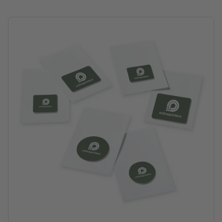
Material: Mikrofaser
Made in Germany
Verpackung: Einzelverpackung – Polybeutel
Verarbeitung: Digitaldruck
Druckstand: auf der Vorderseite