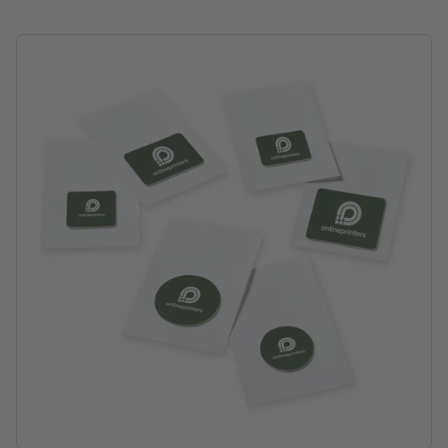
Material: Mikrofaser
Made in Germany
Verpackung: Einzelverpackung – Polybeutel
Verarbeitung: Digitaldruck
Druckstand: auf der Vorderseite