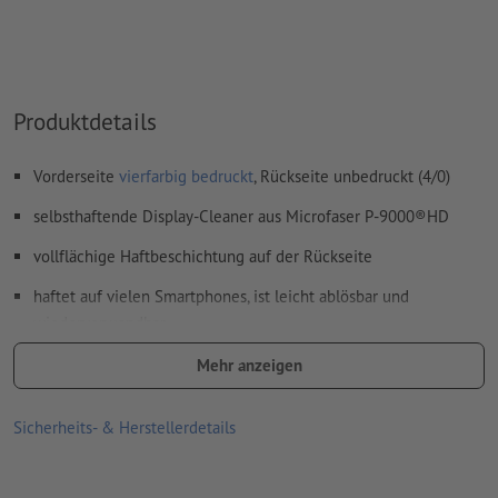
Produktdetails
Vorderseite
vierfarbig bedruckt
, Rückseite unbedruckt (4/0)
selbsthaftende Display-Cleaner aus Microfaser P-9000®HD
vollflächige Haftbeschichtung auf der Rückseite
haftet auf vielen Smartphones, ist leicht ablösbar und
wiederverwendbar
zur streifenfreien Reinigung von Displays geeignet
Mehr anzeigen
Anwendung im trockenen Zustand; es reinigt ohne Wasser oder
Sicherheits- & Herstellerdetails
Chemie
Größe: B 3 x H 2,5 cm