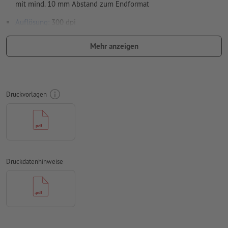
mit mind. 10 mm Abstand zum Endformat
Auflösung:
300 dpi
Schriftgröße: mindestens 7 Pt
Mehr anzeigen
Rechtschreib- und Satzfehler
werden von uns nicht geprüft
Überdruckeneinstellungen
werden von uns nicht geprüft
Druckvorlagen
Kommentare
werden gelöscht und nicht gedruckt
Inhalte von
Formularfeldern
werden mitgedruckt
Wie lege ich Druckdaten richtig an?
Druckdatenhinweise