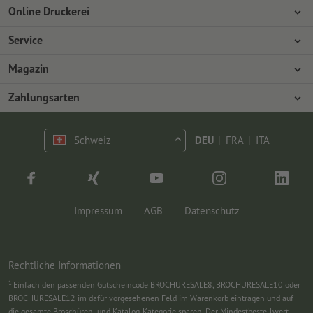
Online Druckerei
Über Onlineprinters
Service
Presse
Zahlungsarten
Magazin
Jobs & Karriere
Versand
Design
Zahlungsarten
Umweltschutz
Reklamation
Marketing
Vorkasse
Kontakt
Schweiz
DEU
|
FRA
|
ITA
op.premium
Druck & Insights
FAQ
Tutorials
Wissen
Impressum
AGB
Datenschutz
Rechtliche Informationen
1
Einfach den passenden Gutscheincode BROCHURESALE8, BROCHURESALE10 oder
BROCHURESALE12 im dafür vorgesehenen Feld im Warenkorb eintragen und auf
die gesamte Broschüren- und Katalog-Kategorie sparen. Der Mindestbestellwert