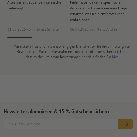
Alles perfekt, super Service, rasche
leider habe ich keine spezifischen
Ul
Lieferung!
Antworten auf meine mehrere Fragen
de
erhalten, was ich nicht professionell
Ar
erahte. Aber...
noc
31.07.2026
von Thomas Scherler
06.07.2026
von Marty Andrea
18
Wir nutzen Trustpilot als unabhängigen Dienstleister für die Einholung von
Bewertungen. Welche Massnahmen Trustpilot trifft, um sicherzustellen,
dass es sich um echte Bewertungen handelt, finden Sie
hier
.
Newsletter abonnieren & 15 % Gutschein sichern