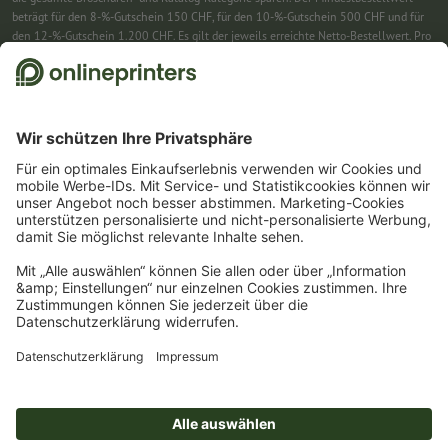
beträgt für den 8-%-Gutschein 150 CHF, für den 10-%-Gutschein 500 CHF und für
den 12-%-Gutschein 1.200 CHF. Es gilt der jeweils erreichte Netto-Bestellwert. Pro
Bestellung ist nur ein Gutscheincode einlösbar. Mehrfach einlösbar. Keine
Barauszahlung. Nicht mit weiteren Aktionen kombinierbar. Die Aktion gilt bis
einschliesslich 31.8.2026.
2
Einfach den Gutscheincode CALENDARS10-26 im dafür vorgesehenen Feld im
Warenkorb eintragen und auf ausgewählte Produkte sparen. Kein
Mindestbestellwert. Mehrfach einlösbar. Keine Barauszahlung. Nicht mit weiteren
Aktionen kombinierbar. Die Aktion gilt bis einschliesslich 31.08.2026.
3
Einfach den Gutscheincode STICKYNOTES26-20 im dafür vorgesehenen Feld im
Warenkorb eintragen und auf ausgewählte Produkte sparen. Kein
Mindestbestellwert. Mehrfach einlösbar. Keine Barauszahlung. Nicht mit weiteren
Aktionen kombinierbar. Die Aktion gilt bis einschliesslich 31.08.2026.
4
Sie erhalten zunächst eine E-Mail, in der Sie die Anmeldung zum Newsletter durch
einen Klick bestätigen. Erst dann senden wir Ihnen den Rabattcode und künftig
unseren Newsletter zu. Natürlich können Sie sich jederzeit wieder abmelden.
Maximale Höhe des Rabatts: 150 CHF des Bestellwerts (netto). Einmalig einlösbar.
Kein Mindestbestellwert. Keine Barauszahlung. Nicht mit weiteren Aktionen oder
Gutscheincodes kombinierbar.
Der Gutschein ist nach Erhalt sechs Wochen gültig.