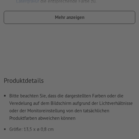
Lasergravur
die entsprechende Farbe zu.
Benennung des Farbfelds: "Laser"
Mehr anzeigen
Farbtyp: Vollton
Farbwert: frei wählbar
Hinweis: diese "Farbe" dient lediglich Produktionszwecken,
es ist keine farbliche Gravur
Das druckfertige PDF darf nur Vektoren enthalten; JPEG-
oder TIFF- Bilder und -Vorlagen sind nicht geeignet
Produktdetails
Weitere Informationen und Tipps zu
Vektordaten
finden Sie
in unserem Hilfecenter.
Bitte beachten Sie, dass die dargestellten Farben oder die
Rechtschreib- und Satzfehler
werden von uns nicht geprüft
Veredelung auf dem Bildschirm aufgrund der Lichtverhältnisse
oder der Monitoreinstellung von den tatsächlichen
Wie lege ich Druckdaten richtig an?
Produktfarben abweichen können
Größe: 13,5 x ø 0,8 cm