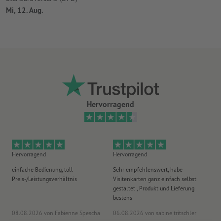
Mi, 12. Aug.
Hervorragend
Hervorragend
Hervorragend
He
einfache Bedienung, toll
Sehr empfehlenswert, habe
Al
Preis-/Leistungsverhältnis
Visitenkarten ganz einfach selbst
Li
gestaltet , Produkt und Lieferung
bestens
08.08.2026
von Fabienne Spescha
06.08.2026
von sabine tritschler
31