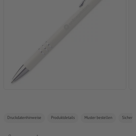
Druckdatenhinweise
Produktdetails
Muster bestellen
Sicherhe