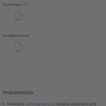
Schriften
müssen vollständig eingebettet oder in Kurven
Druckvorlagen
konvertiert werden
Farbmodus:
CMYK, FOGRA51 (PSO Coated v3) für gestrichene
Papiere, FOGRA52 (PSO Uncoated v3 FOGRA52) für
ungestrichene Papiere
Rechtschreib- und Satzfehler
werden von uns nicht geprüft
Druckdatenhinweise
Überdruckeneinstellungen
werden von uns nicht geprüft
Kommentare
werden gelöscht und nicht gedruckt
Inhalte von
Formularfeldern
werden mitgedruckt
Wie lege ich Druckdaten richtig an?
Produktdetails
Vorderseite
vierfarbig bedruckt
, Rückseite unbedruckt (4/0)