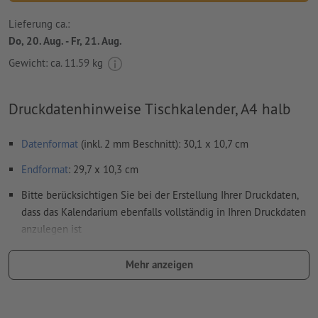
Lieferung ca.:
Do, 20. Aug. - Fr, 21. Aug.
Gewicht: ca.
11.59 kg
Druckdatenhinweise Tischkalender, A4 halb
Datenformat
(inkl. 2 mm Beschnitt): 30,1 x 10,7 cm
Endformat
: 29,7 x 10,3 cm
Bitte berücksichtigen Sie bei der Erstellung Ihrer Druckdaten,
dass das Kalendarium ebenfalls vollständig in Ihren Druckdaten
anzulegen ist
Auflösung:
300 dpi
Mehr anzeigen
umlaufend 2 mm
Beschnitt
anlegen, wichtige Informationen
mit mind. 4 mm Abstand zum Endformat