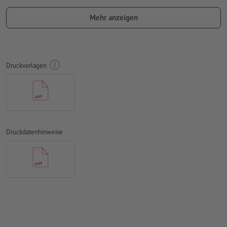
mit mind. 4 mm Abstand zum Endformat
Mehr anzeigen
Schriften
müssen vollständig eingebettet oder in Kurven
konvertiert werden
Farbmodus:
CMYK, FOGRA51 (PSO Coated v3) für gestrichene
Druckvorlagen
Papiere
Rechtschreib- und Satzfehler
werden von uns nicht geprüft
Überdruckeneinstellungen
werden von uns nicht geprüft
Transparenzen
müssen generell reduziert werden
Druckdatenhinweise
Kommentare
werden gelöscht und nicht gedruckt
Inhalte von
Formularfeldern
werden mitgedruckt
Wie lege ich Druckdaten richtig an?