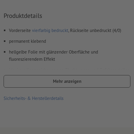
Produktdetails
Vorderseite
vierfarbig bedruckt
, Rückseite unbedruckt (4/0)
permanent klebend
hellgelbe Folie mit glänzender Oberfläche und
fluoreszierendem Effekt
ideal zur Kennzeichnung von Fluchtwegen und Gefahrenstellen,
als Hinweistafeln oder Dekoration
Mehr anzeigen
Anforderungen der DIN 67510 (Mindestanforderungen für
nachleuchtende Produkte) werden erfüllt
Sicherheits- & Herstellerdetails
gute UV- und Temperaturbeständigkeit
für den Einsatz im Innen- und Außenbereich geeignet
Rückseite ungeschlitzt