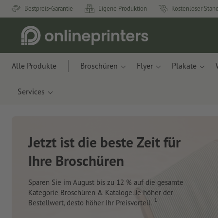
Bestpreis-Garantie
Eigene Produktion
Kostenloser Stan
Alle Produkte
Broschüren
Flyer
Plakate
Services
Neue Notizbücher &
Planer für Ihren
Schreibtisch
Mit innovativen Materialien aus Apfelresten und
Ozeanplastik.