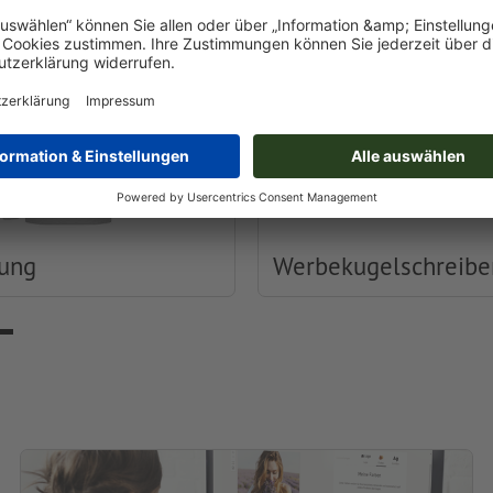
dung
Werbekugelschreibe