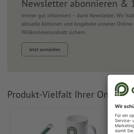
Newsletter abonnieren & 
Immer gut informiert – dank Newsletter. Wir ha
aktuelle Aktionen und Angebote unserer Online-
Willkommensrabatt sichern.
Jetzt anmelden
Produkt-Vielfalt Ihrer Online-