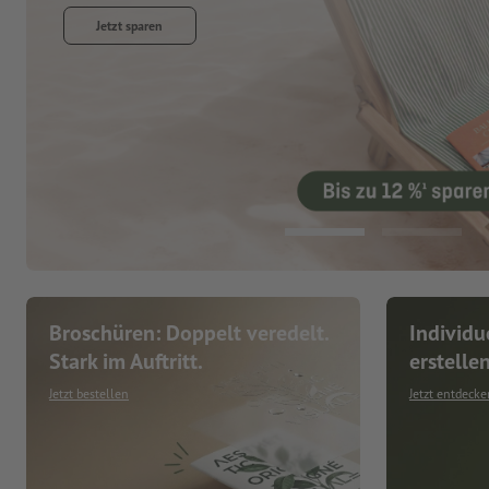
Jetzt entdecken
Broschüren: Doppelt veredelt.
Individu
Stark im Auftritt.
erstelle
Jetzt bestellen
Jetzt entdecke