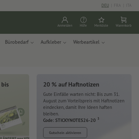
DEU
|
FRA
|
ITA
Anmelden
Hilfe
Merkliste
Warenkorb
Bürobedarf
Aufkleber
Werbeartikel
 bis
20 % auf Haftnotizen
Gute Einfälle warten nicht: Bis zum 31.
August zum Vorteilspreis mit Haftnotizen
eindecken, damit Ihre Ideen haften
bleiben.
3
Code: STICKYNOTES26-20
Gutschein aktivieren