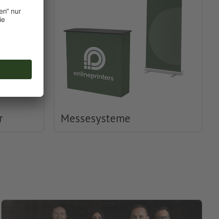
r
Messesysteme