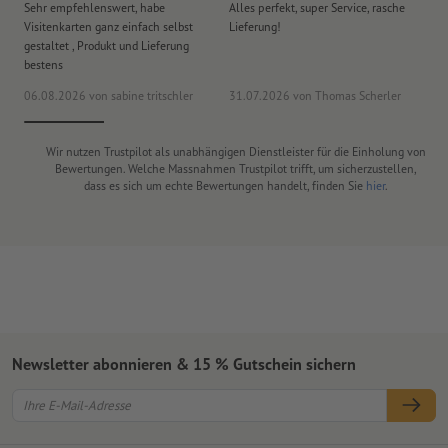
Sehr empfehlenswert, habe
Alles perfekt, super Service, rasche
le
Visitenkarten ganz einfach selbst
Lieferung!
An
gestaltet , Produkt und Lieferung
er
bestens
era
06.08.2026
von sabine tritschler
31.07.2026
von Thomas Scherler
06
Wir nutzen Trustpilot als unabhängigen Dienstleister für die Einholung von
Bewertungen. Welche Massnahmen Trustpilot trifft, um sicherzustellen,
dass es sich um echte Bewertungen handelt, finden Sie
hier
.
Newsletter abonnieren & 15 % Gutschein sichern