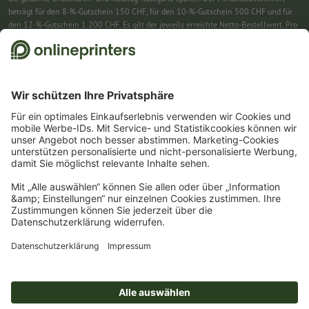
beträgt für den 8-%-Gutschein 150 CHF, für den 10-%-Gutschein 500 CHF und für
den 12-%-Gutschein 1.200 CHF. Es gilt der jeweils erreichte Netto-Bestellwert. Pro
Bestellung ist nur ein Gutscheincode einlösbar. Mehrfach einlösbar. Keine
Barauszahlung. Nicht mit weiteren Aktionen kombinierbar. Die Aktion gilt bis
einschliesslich 31.8.2026.
2
Einfach den Gutscheincode CALENDARS10-26 im dafür vorgesehenen Feld im
Warenkorb eintragen und auf ausgewählte Produkte sparen. Kein
Mindestbestellwert. Mehrfach einlösbar. Keine Barauszahlung. Nicht mit weiteren
Aktionen kombinierbar. Die Aktion gilt bis einschliesslich 31.08.2026.
3
Einfach den Gutscheincode STICKYNOTES26-20 im dafür vorgesehenen Feld im
Warenkorb eintragen und auf ausgewählte Produkte sparen. Kein
Mindestbestellwert. Mehrfach einlösbar. Keine Barauszahlung. Nicht mit weiteren
Aktionen kombinierbar. Die Aktion gilt bis einschliesslich 31.08.2026.
4
Sie erhalten zunächst eine E-Mail, in der Sie die Anmeldung zum Newsletter durch
einen Klick bestätigen. Erst dann senden wir Ihnen den Rabattcode und künftig
unseren Newsletter zu. Natürlich können Sie sich jederzeit wieder abmelden.
Maximale Höhe des Rabatts: 150 CHF des Bestellwerts (netto). Einmalig einlösbar.
Kein Mindestbestellwert. Keine Barauszahlung. Nicht mit weiteren Aktionen oder
Gutscheincodes kombinierbar.
Der Gutschein ist nach Erhalt sechs Wochen gültig.