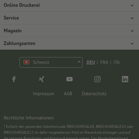
Online Druckerei
Über Onlineprinters
Service
Presse
Zahlungsarten
Magazin
Jobs & Karriere
Versand
Design
Zahlungsarten
Umweltschutz
Reklamation
Marketing
Vorkasse
Kontakt
Schweiz
DEU
|
FRA
|
ITA
op.premium
Druck & Insights
FAQ
Tutorials
Wissen
Impressum
AGB
Datenschutz
Rechtliche Informationen
1
Einfach den passenden Gutscheincode BROCHURESALE8, BROCHURESALE10 oder
BROCHURESALE12 im dafür vorgesehenen Feld im Warenkorb eintragen und auf
die gesamte Broschüren- und Katalog-Kategorie sparen. Der Mindestbestellwert