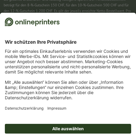
beträgt für den 8-%-Gutschein 150 CHF, für den 10-%-Gutschein 500 CHF und für
den 12-%-Gutschein 1.200 CHF. Es gilt der jeweils erreichte Netto-Bestellwert. Pro
Bestellung ist nur ein Gutscheincode einlösbar. Mehrfach einlösbar. Keine
Barauszahlung. Nicht mit weiteren Aktionen kombinierbar. Die Aktion gilt bis
einschliesslich 31.8.2026.
2
Einfach den Gutscheincode CALENDARS10-26 im dafür vorgesehenen Feld im
Warenkorb eintragen und auf ausgewählte Produkte sparen. Kein
Mindestbestellwert. Mehrfach einlösbar. Keine Barauszahlung. Nicht mit weiteren
Aktionen kombinierbar. Die Aktion gilt bis einschliesslich 31.08.2026.
3
Einfach den Gutscheincode STICKYNOTES26-20 im dafür vorgesehenen Feld im
Warenkorb eintragen und auf ausgewählte Produkte sparen. Kein
Mindestbestellwert. Mehrfach einlösbar. Keine Barauszahlung. Nicht mit weiteren
Aktionen kombinierbar. Die Aktion gilt bis einschliesslich 31.08.2026.
4
Sie erhalten zunächst eine E-Mail, in der Sie die Anmeldung zum Newsletter durch
einen Klick bestätigen. Erst dann senden wir Ihnen den Rabattcode und künftig
unseren Newsletter zu. Natürlich können Sie sich jederzeit wieder abmelden.
Maximale Höhe des Rabatts: 150 CHF des Bestellwerts (netto). Einmalig einlösbar.
Kein Mindestbestellwert. Keine Barauszahlung. Nicht mit weiteren Aktionen oder
Gutscheincodes kombinierbar.
Der Gutschein ist nach Erhalt sechs Wochen gültig.