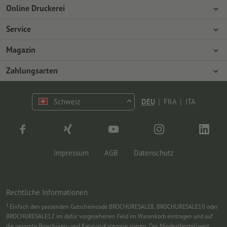
Online Druckerei
Über Onlineprinters
Service
Presse
Zahlungsarten
Magazin
Jobs & Karriere
Versand
Design
Zahlungsarten
Umweltschutz
Reklamation
Marketing
Vorkasse
Kontakt
Schweiz
DEU
|
FRA
|
ITA
op.premium
Druck & Insights
FAQ
Tutorials
Wissen
Impressum
AGB
Datenschutz
Rechtliche Informationen
1
Einfach den passenden Gutscheincode BROCHURESALE8, BROCHURESALE10 oder
BROCHURESALE12 im dafür vorgesehenen Feld im Warenkorb eintragen und auf
die gesamte Broschüren- und Katalog-Kategorie sparen. Der Mindestbestellwert