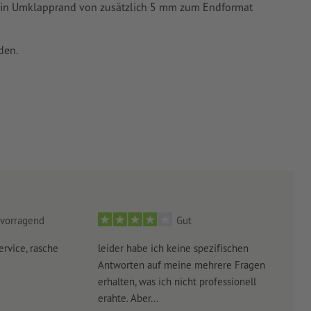
te ein Umklapprand von zusätzlich 5 mm zum Endformat
den.
vorragend
Gut
ervice, rasche
leider habe ich keine spezifischen
Ultr
Antworten auf meine mehrere Fragen
der 
erhalten, was ich nicht professionell
Arbe
erahte. Aber...
noch 