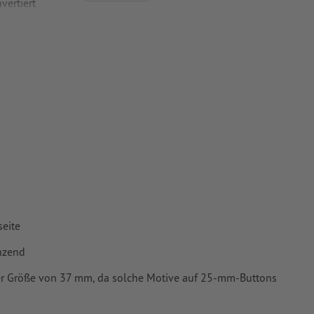
vertiert
 Papiere,
piere
seite
änzend
ner Größe von 37 mm, da solche Motive auf 25-mm-Buttons