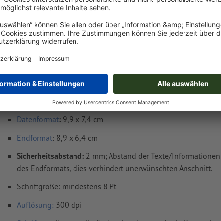
CHF 35.28
CHF 3
Di, 18. Aug. - Mi, 19. Aug.
netto
inkl. 8.1 MwS
Gewicht: ca.
189.5 g
Druckdatenhinweise Kühlschrankmagnete, 8,
cm
Datenformat
:
9,9 x 7,4 cm
Endformat
: 8,9 x 6,4 cm
Sicherheitsabstand:
2 mm; Abstand der Texte/Informatione
des Endformats, dies verhindert unerwünschten Anschnitt.
Schriftgröße: mindestens 8 Pt
Auflösung:
300 dpi