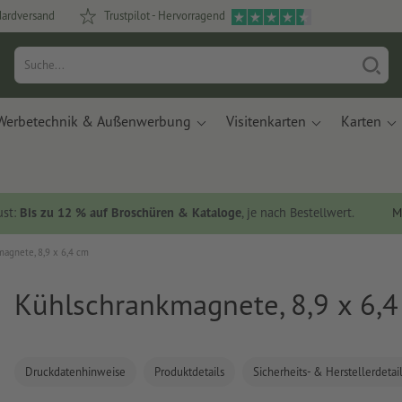
dardversand
Trustpilot - Hervorragend
Werbetechnik & Außenwerbung
Visitenkarten
Karten
ust:
Bis zu 12 % auf Broschüren & Kataloge
, je nach Bestellwert.
M
agnete, 8,9 x 6,4 cm
Kühlschrankmagnete, 8,9 x 6,
Druckdatenhinweise
Produktdetails
Sicherheits- & Herstellerdetai