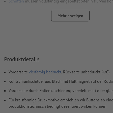
Schriften
müssen vollständig eingebettet oder in Kurven kon
werden
Mehr anzeigen
Farbmodus:
CMYK, FOGRA51 (PSO Coated v3) für gestrichene
FOGRA52 (PSO Uncoated v3 FOGRA52) für ungestrichene Pa
Rechtschreib- und Satzfehler
werden von uns nicht geprüft
Überdruckeneinstellungen
werden von uns nicht geprüft
Kommentare
werden gelöscht und nicht gedruckt
Produktdetails
Inhalte von
Formularfeldern
werden mitgedruckt
Vorderseite
vierfarbig bedruckt
, Rückseite unbedruckt (4/0)
Wie lege ich Druckdaten richtig an?
Kühlschrankschilder aus Blech mit Haftmagnet auf der Rück
Vorderseite durch Folienkaschierung veredelt, matt oder gl
Für kreisförmige Druckmotive empfehlen wir Buttons ab ei
produktionstechnisch bedingt dezentriert wirken können.