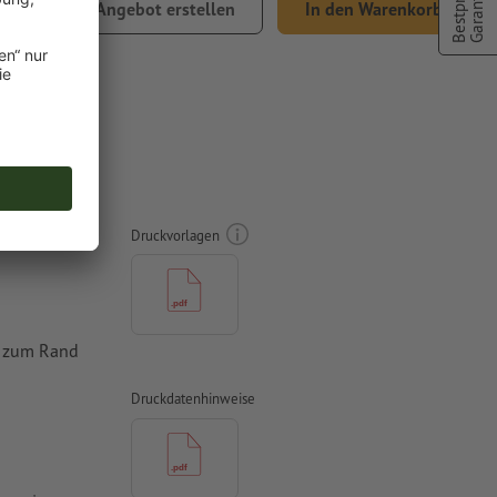
Bestpreis
Garantie
8.14
Angebot erstellen
In den Warenkorb
t.
9 x 6,4
Druckvorlagen
n zum Rand
Druckdatenhinweise