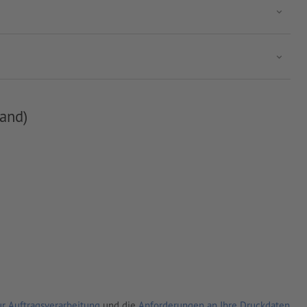
and)
r Auftragsverarbeitung
und die
Anforderungen an Ihre Druckdaten