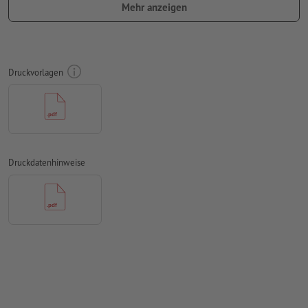
Mehr anzeigen
werden im Rahmen des Produktionsprozesses automatisch
eingefügt.
Bitte beachten Sie die gekennzeichneten
Bereiche im Datenblatt sowie in der Druckvorlage
bitte beachten Sie die
Druckvorlagen
gesetzlichen Vorgaben für bedruckte
Lebensmittelverpackungen
Bitte entfernen Sie die Stanzkontur aus der
Downloadvorlage, bevor Sie Ihre Druckdaten generieren.
Druckdatenhinweise
Auflösung:
300 dpi
Schriften
müssen vollständig eingebettet oder in Kurven
konvertiert werden
Schriftgröße: mindestens 6 Pt (2,12 mm)
Rechtschreib- und Satzfehler
werden von uns nicht geprüft
Überdruckeneinstellungen
werden von uns nicht geprüft