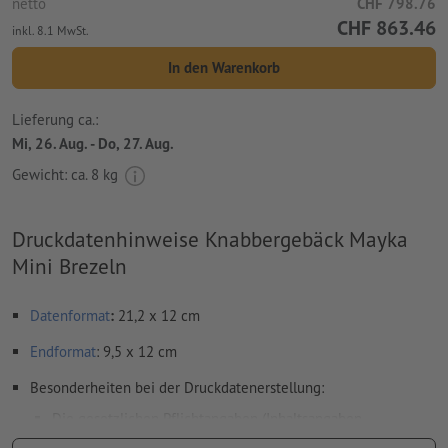
netto
CHF 798.76
CHF 863.46
inkl. 8.1 MwSt.
In den Warenkorb
Lieferung ca.:
Mi, 26. Aug. - Do, 27. Aug.
Gewicht: ca.
8 kg
Druckdatenhinweise Knabbergebäck Mayka
Mini Brezeln
Datenformat
:
21,2 x 12 cm
Endformat
: 9,5 x 12 cm
Besonderheiten bei der Druckdatenerstellung:
Die gesetzlichen Pflichtangaben (Inhaltsangaben,
Mindesthaltbarkeitsdatum, Hersteller/Inverkehrbringer etc.)