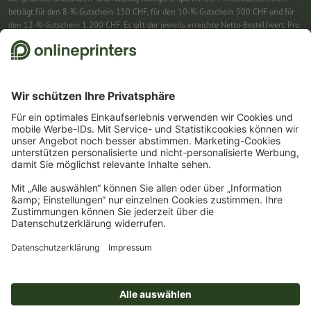
beträgt für den 8-%-Gutschein 150 CHF, für den 10-%-Gutschein 500 CHF und für
den 12-%-Gutschein 1.200 CHF. Es gilt der jeweils erreichte Netto-Bestellwert. Pro
Bestellung ist nur ein Gutscheincode einlösbar. Mehrfach einlösbar. Keine
Barauszahlung. Nicht mit weiteren Aktionen kombinierbar. Die Aktion gilt bis
einschliesslich 31.8.2026.
2
Einfach den Gutscheincode CALENDARS10-26 im dafür vorgesehenen Feld im
Warenkorb eintragen und auf ausgewählte Produkte sparen. Kein
Mindestbestellwert. Mehrfach einlösbar. Keine Barauszahlung. Nicht mit weiteren
Aktionen kombinierbar. Die Aktion gilt bis einschliesslich 31.08.2026.
3
Einfach den Gutscheincode STICKYNOTES26-20 im dafür vorgesehenen Feld im
Warenkorb eintragen und auf ausgewählte Produkte sparen. Kein
Mindestbestellwert. Mehrfach einlösbar. Keine Barauszahlung. Nicht mit weiteren
Aktionen kombinierbar. Die Aktion gilt bis einschliesslich 31.08.2026.
4
Sie erhalten zunächst eine E-Mail, in der Sie die Anmeldung zum Newsletter durch
einen Klick bestätigen. Erst dann senden wir Ihnen den Rabattcode und künftig
unseren Newsletter zu. Natürlich können Sie sich jederzeit wieder abmelden.
Maximale Höhe des Rabatts: 150 CHF des Bestellwerts (netto). Einmalig einlösbar.
Kein Mindestbestellwert. Keine Barauszahlung. Nicht mit weiteren Aktionen oder
Gutscheincodes kombinierbar.
Der Gutschein ist nach Erhalt sechs Wochen gültig.