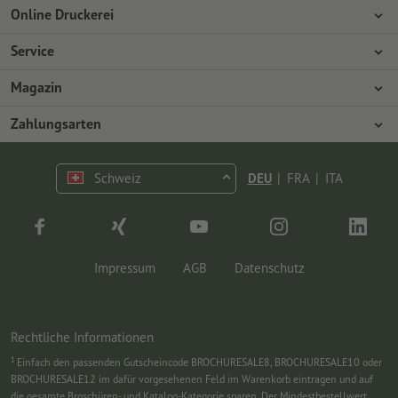
Online Druckerei
Über Onlineprinters
Service
Presse
Zahlungsarten
Magazin
Jobs & Karriere
Versand
Design
Zahlungsarten
Umweltschutz
Reklamation
Marketing
Vorkasse
Kontakt
Schweiz
DEU
|
FRA
|
ITA
op.premium
Druck & Insights
FAQ
Tutorials
Wissen
Impressum
AGB
Datenschutz
Rechtliche Informationen
1
Einfach den passenden Gutscheincode BROCHURESALE8, BROCHURESALE10 oder
BROCHURESALE12 im dafür vorgesehenen Feld im Warenkorb eintragen und auf
die gesamte Broschüren- und Katalog-Kategorie sparen. Der Mindestbestellwert