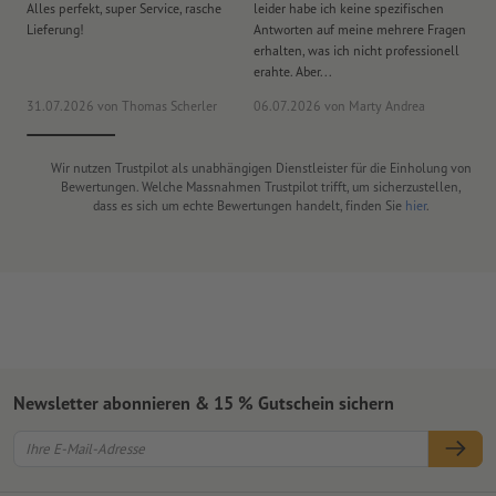
Alles perfekt, super Service, rasche
leider habe ich keine spezifischen
Ul
Lieferung!
Antworten auf meine mehrere Fragen
de
erhalten, was ich nicht professionell
Ar
erahte. Aber...
noc
31.07.2026
von Thomas Scherler
06.07.2026
von Marty Andrea
18
Wir nutzen Trustpilot als unabhängigen Dienstleister für die Einholung von
Bewertungen. Welche Massnahmen Trustpilot trifft, um sicherzustellen,
dass es sich um echte Bewertungen handelt, finden Sie
hier
.
Newsletter abonnieren & 15 % Gutschein sichern