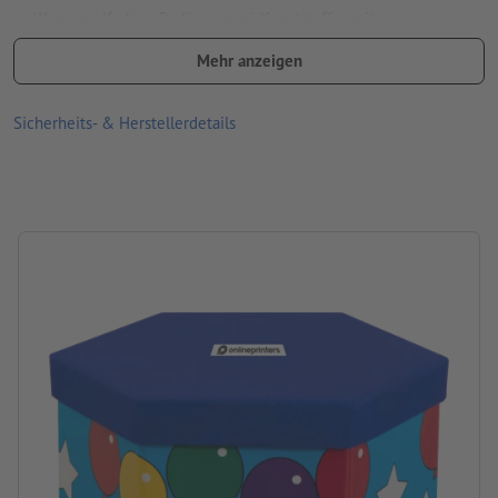
Wassermalfarben, Radiergummi, Kunststoffanspitzer,
Büroklammer
Mehr anzeigen
Größe: B 17,5 x H 10 cm
Sicherheits- & Herstellerdetails
Material: Holz, Kunststoff, Pappe, Wachs
Verpackung: nicht einzeln verpackt
Verarbeitung: Aufkleber nach CMYK
Druckstand: auf dem Deckel