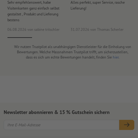
Sehr empfehlenswert, habe
Alles perfekt, super Service, rasche
le
Visitenkarten ganz einfach selbst
Lieferung!
An
gestaltet , Produkt und Lieferung
er
bestens
era
06.08.2026
von sabine tritschler
31.07.2026
von Thomas Scherler
06
Wir nutzen Trustpilot als unabhängigen Dienstleister für die Einholung von
Bewertungen. Welche Massnahmen Trustpilot trifft, um sicherzustellen,
dass es sich um echte Bewertungen handelt, finden Sie
hier
.
Newsletter abonnieren & 15 % Gutschein sichern