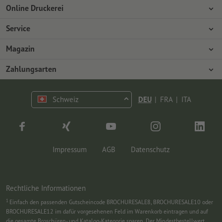
Online Druckerei
Über Onlineprinters
Service
Presse
Zahlungsarten
Magazin
Jobs & Karriere
Versand
Design
Zahlungsarten
Umweltschutz
Reklamation
Marketing
Vorkasse
Kontakt
Schweiz
DEU
|
FRA
|
ITA
op.premium
Druck & Insights
FAQ
Tutorials
Wissen
Impressum
AGB
Datenschutz
Rechtliche Informationen
1
Einfach den passenden Gutscheincode BROCHURESALE8, BROCHURESALE10 oder
BROCHURESALE12 im dafür vorgesehenen Feld im Warenkorb eintragen und auf
die gesamte Broschüren- und Katalog-Kategorie sparen. Der Mindestbestellwert