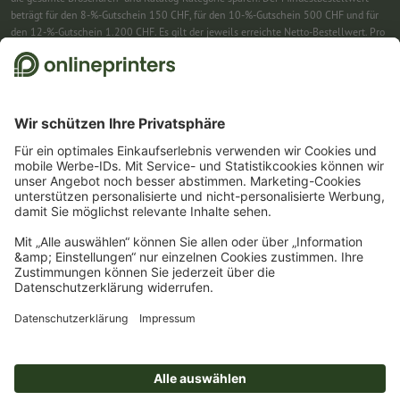
beträgt für den 8-%-Gutschein 150 CHF, für den 10-%-Gutschein 500 CHF und für
den 12-%-Gutschein 1.200 CHF. Es gilt der jeweils erreichte Netto-Bestellwert. Pro
Bestellung ist nur ein Gutscheincode einlösbar. Mehrfach einlösbar. Keine
Barauszahlung. Nicht mit weiteren Aktionen kombinierbar. Die Aktion gilt bis
einschliesslich 31.8.2026.
2
Einfach den Gutscheincode CALENDARS10-26 im dafür vorgesehenen Feld im
Warenkorb eintragen und auf ausgewählte Produkte sparen. Kein
Mindestbestellwert. Mehrfach einlösbar. Keine Barauszahlung. Nicht mit weiteren
Aktionen kombinierbar. Die Aktion gilt bis einschliesslich 31.08.2026.
3
Einfach den Gutscheincode STICKYNOTES26-20 im dafür vorgesehenen Feld im
Warenkorb eintragen und auf ausgewählte Produkte sparen. Kein
Mindestbestellwert. Mehrfach einlösbar. Keine Barauszahlung. Nicht mit weiteren
Aktionen kombinierbar. Die Aktion gilt bis einschliesslich 31.08.2026.
4
Sie erhalten zunächst eine E-Mail, in der Sie die Anmeldung zum Newsletter durch
einen Klick bestätigen. Erst dann senden wir Ihnen den Rabattcode und künftig
unseren Newsletter zu. Natürlich können Sie sich jederzeit wieder abmelden.
Maximale Höhe des Rabatts: 150 CHF des Bestellwerts (netto). Einmalig einlösbar.
Kein Mindestbestellwert. Keine Barauszahlung. Nicht mit weiteren Aktionen oder
Gutscheincodes kombinierbar.
Der Gutschein ist nach Erhalt sechs Wochen gültig.