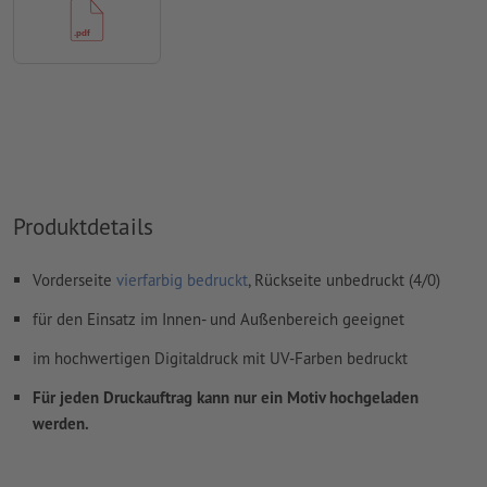
Überdruckeneinstellungen
werden von uns nicht geprüft
Kommentare
werden gelöscht und nicht gedruckt
Inhalte von
Formularfeldern
werden mitgedruckt
Wie lege ich Druckdaten richtig an?
Produktdetails
Vorderseite
vierfarbig bedruckt
, Rückseite unbedruckt (4/0)
für den Einsatz im Innen- und Außenbereich geeignet
im hochwertigen Digitaldruck mit UV-Farben bedruckt
Für jeden Druckauftrag kann nur ein Motiv hochgeladen
werden.