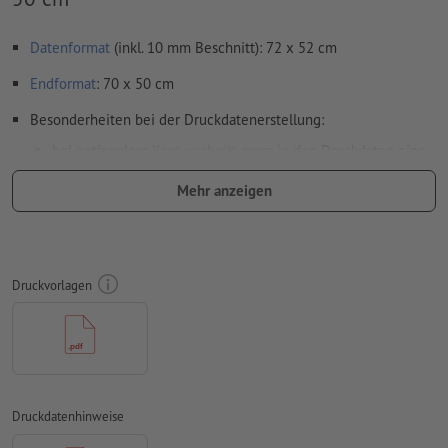
Datenformat
(inkl. 10 mm Beschnitt): 72 x 52 cm
Endformat
: 70 x 50 cm
Besonderheiten bei der Druckdatenerstellung:
bei optionalem
Konturschnitt
muss in den Druckdaten eine
zusätzliche Schnittkontur angelegt werden
Mehr anzeigen
Auflösung:
150 dpi
umlaufend 10 mm
Beschnitt
anlegen, wichtige Informationen
mit mind. 4 mm Abstand zum Endformat
Druckvorlagen
Schriften
müssen vollständig eingebettet oder in Kurven
konvertiert werden
Farbmodus:
CMYK, FOGRA51 (PSO Coated v3) für gestrichene
Papiere
Druckdatenhinweise
Rechtschreib- und Satzfehler
werden von uns nicht geprüft