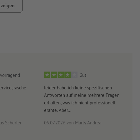
zeigen
vorragend
Gut
ervice, rasche
leider habe ich keine spezifischen
Ultr
Antworten auf meine mehrere Fragen
der 
erhalten, was ich nicht professionell
Arbe
erahte. Aber...
noch 
s Scherler
06.07.2026
von Marty Andrea
18.0