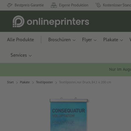
Bestpreis-Garantie
Eigene Produktion
Kostenloser Stan
Alle Produkte
Broschüren
Flyer
Plakate
Services
Nur im Aug
Start
Plakate
Textilposter
Textilposter, nur Druck, 84,1 x 200 cm