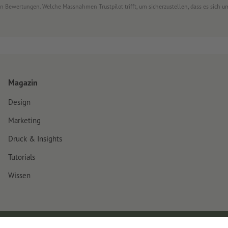
von Bewertungen. Welche Massnahmen Trustpilot trifft, um sicherzustellen, dass es sich
Magazin
Design
Marketing
Druck & Insights
Tutorials
Wissen