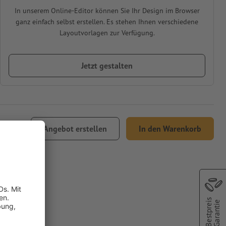
In unserem Online-Editor können Sie Ihr Design im Browser
ganz einfach selbst erstellen. Es stehen Ihnen verschiedene
Layoutvorlagen zur Verfügung.
Jetzt gestalten
5.39
Angebot erstellen
In den Warenkorb
t.
Bestpreis
84,1 x
Garantie