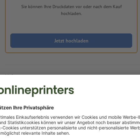
Sie können Ihre Druckdaten vor oder nach dem Kauf
hochladen.
Jetzt hochladen
Lieferung ca.:
CHF 51.24
CHF 5
Mo, 17. Aug. - Di, 18. Aug.
netto
inkl. 8.1 MwS
Gewicht: ca.
300 g
Druckdatenhinweise Textilposter, nur Druck, 
200 cm