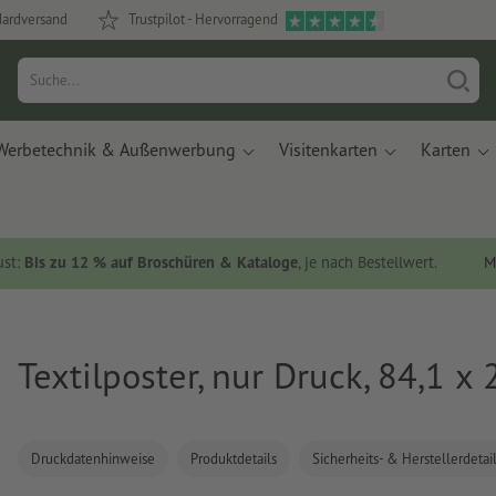
dardversand
Trustpilot - Hervorragend
Werbetechnik & Außenwerbung
Visitenkarten
Karten
ust:
Bis zu 12 % auf Broschüren & Kataloge
, je nach Bestellwert.
M
Textilposter, nur Druck, 84,1 x
Druckdatenhinweise
Produktdetails
Sicherheits- & Herstellerdetai