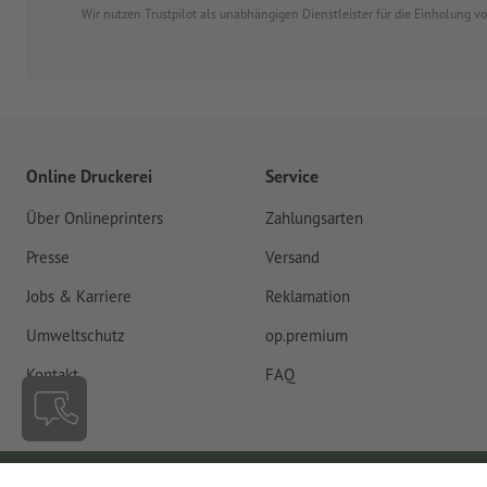
Wir nutzen Trustpilot als unabhängigen Dienstleister für die Einholung 
Online Druckerei
Service
Über Onlineprinters
Zahlungsarten
Presse
Versand
Jobs & Karriere
Reklamation
Umweltschutz
op.premium
Kontakt
FAQ
Schweiz