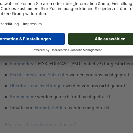
Datenformat
(inkl. 10 mm Nahtzugabe): 86,1 x 202 cm
Endformat
: 84,1 x 200 cm
Auflösung:
150 dpi
Schriften
müssen vollständig eingebettet oder in Kurven kon
werden
Farbmodus:
CMYK, FOGRA51 (PSO Coated v3) für gestrichene
Rechtschreib- und Satzfehler
werden von uns nicht geprüft
Überdruckeneinstellungen
werden von uns nicht geprüft
Kommentare
werden gelöscht und nicht gedruckt
Inhalte von
Formularfeldern
werden mitgedruckt
Wie lege ich Druckdaten richtig an?