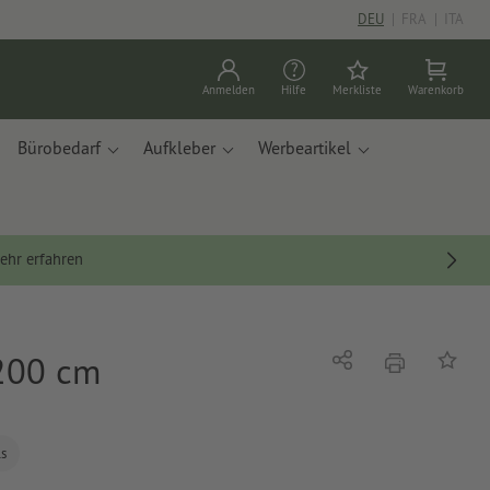
DEU
|
FRA
|
ITA
Anmelden
Hilfe
Merkliste
Warenkorb
Bürobedarf
Aufkleber
Werbeartikel
ehr erfahren
 200 cm
Drucken
Teilen
Auf die
ls