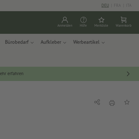
DEU
|
FRA
|
ITA
Anmelden
Hilfe
Merkliste
Warenkorb
Bürobedarf
Aufkleber
Werbeartikel
ehr erfahren
Drucken
Teilen
Auf die