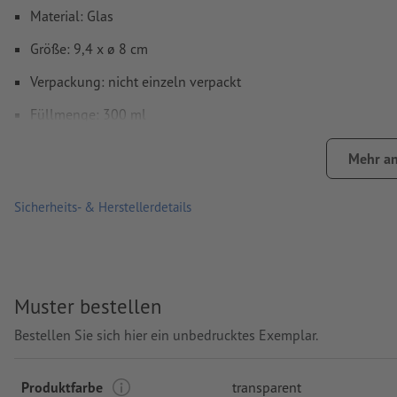
Material: Glas
Größe: 9,4 x ø 8 cm
Verpackung: nicht einzeln verpackt
Füllmenge: 300 ml
Verarbeitung: Tampondruck
Mehr an
Druckstand: links vom Henkel
Sicherheits- & Herstellerdetails
Muster bestellen
Bestellen Sie sich hier ein unbedrucktes Exemplar.
Produktfarbe
transparent