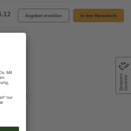
4.12
Angebot erstellen
In den Warenkorb
va
Bestpreis
Garantie
lfarbe aus dem
C").
chscheinen