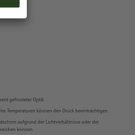
t 0,45 mm
oder TIFF-
ie in unserem
ent gefrosteter Optik
ohe Temperaturen können den Druck beeinträchtigen.
ldschirm aufgrund der Lichtverhältnisse oder der
bweichen können