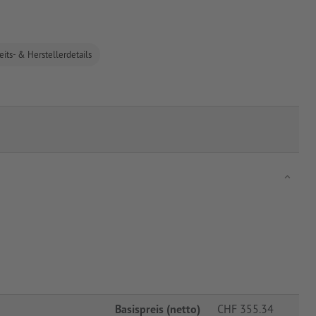
eits- & Herstellerdetails
Basispreis (netto)
CHF
355.34