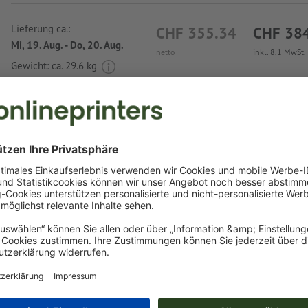
Lieferung ca.:
CHF 355.34
CHF 38
Mi, 19. Aug. - Do, 20. Aug.
netto
inkl. 8.1 MwSt.
Gewicht: ca.
29.6 kg
Druckdatenhinweise Glaskaffeebecher Geno
Datenformat
:
3,5 x 3,5 cm
Als Motivfarben sind eine bzw. zwei
Sonderfarben
wählbar.
Benennen Sie die Farbfelder mit der entsprechenden Zie
Pantone FORMULA GUIDE Solid Coated (z.B. "Pantone 286 
Es sind keine Metallic- und Neonfarben möglich.
das Trägermaterial kann beim
Druck mit weißer Farbe
dur