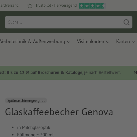
dardversand
Trustpilot - Hervorragend
Werbetechnik & Außenwerbung
Visitenkarten
Karten
ust:
Bis zu 12 % auf Broschüren & Kataloge
, je nach Bestellwert.
M
Spülmaschinengeeignet
Glaskaffeebecher Genova
in Milchglasoptik
Füllmenge: 300 ml