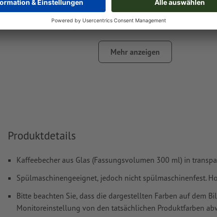
Schriftgröße: mindestens 12 Pt, dünnste Linie der Schrif
Das druckfertige PDF darf nur Vektoren enthalten; JPEG- 
Bilder und -Vorlagen sind nicht geeignet
Mehr anzeigen
Weitere Informationen und Tipps zu
Vektordaten
finden S
Hilfecenter.
Rechtschreib- und Satzfehler
werden von uns nicht geprüft
Wie lege ich Druckdaten richtig an?
Produktdetails
Kaffeebecher aus Glas (Fassungsvolumen 300 ml) in transpar
Spülmaschinengeeignet, jedoch nicht spülmaschinenfest. H
Bitte beachten Sie, dass die dargestellten Farben auf dem Bi
Monitoreinstellung von den tatsächlichen Produktfarben a