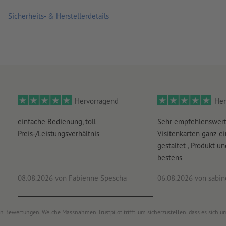
Für jeden Druckauftrag kann nur ein Motiv hochgeladen we
Sicherheits- & Herstellerdetails
Hervorragend
Her
einfache Bedienung, toll
Sehr empfehlenswert
Preis-/Leistungsverhältnis
Visitenkarten ganz ei
gestaltet , Produkt u
bestens
08.08.2026
von Fabienne Spescha
06.08.2026
von sabine
von Bewertungen. Welche Massnahmen Trustpilot trifft, um sicherzustellen, dass es sich