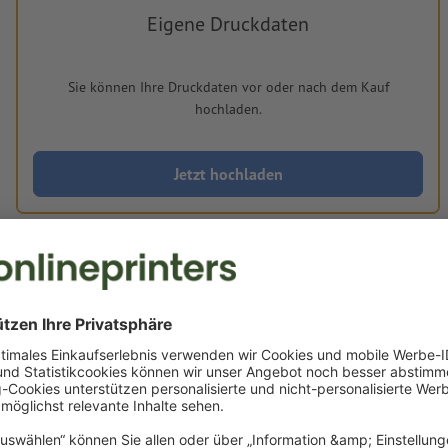
Eigene Druckdaten
Sie können Ihre Druckdaten vor oder nach dem Kauf
hochladen.
Jetzt hochladen
Lieferung ca.:
CHF 108.62
CHF 11
Di, 18. Aug. - Mi, 19. Aug.
netto
inkl. 8.1 MwSt.
Gewicht: ca.
660 g