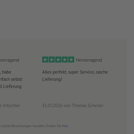
rden.
vorragend
Hervorragend
, habe
Alles perfekt, super Service, rasche
leid
nfach selbst
Lieferung!
Antw
nd Lieferung
erha
eraht
 tritschler
31.07.2026
von Thomas Scherler
06.0
 um echte Bewertungen handelt, finden Sie
hier
.