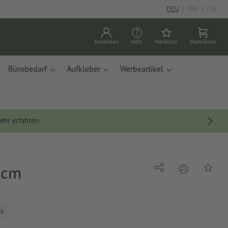
DEU
|
FRA
|
ITA
Anmelden
Hilfe
Merkliste
Warenkorb
Bürobedarf
Aufkleber
Werbeartikel
ehr erfahren
 cm
Drucken
Teilen
Auf die
ls