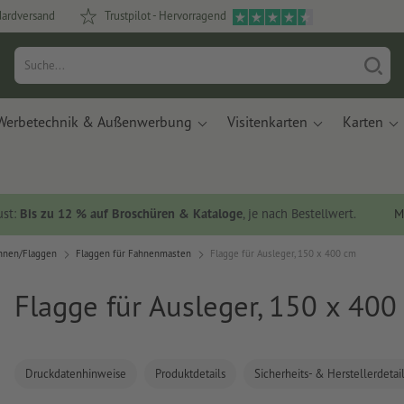
dardversand
Trustpilot - Hervorragend
Werbetechnik & Außenwerbung
Visitenkarten
Karten
ust:
Bis zu 12 % auf Broschüren & Kataloge
, je nach Bestellwert.
M
hnen/Flaggen
Flaggen für Fahnenmasten
Flagge für Ausleger, 150 x 400 cm
Flagge für Ausleger, 150 x 400
Druckdatenhinweise
Produktdetails
Sicherheits- & Herstellerdetai