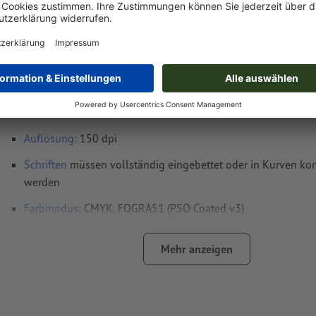
Druckdatenhinweise Flagge für Ausleger, 15
cm
Datenformat
:
153 x 405 cm
Endformat
: 150 x 400 cm
Sichtbarer Bereich: 147 x 397 cm
Auflösung:
150 dpi
Schriften
müssen vollständig eingebettet oder in Kurven kon
werden
Farbmodus:
CMYK, FOGRA51 (PSO Coated v3)
Rechtschreib- und Satzfehler
werden von uns nicht geprüft
Mehr anzeigen
Überdruckeneinstellungen
werden von uns nicht geprüft
Kommentare
werden gelöscht und nicht gedruckt
Inhalte von
Formularfeldern
werden mitgedruckt