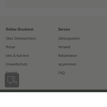
Online Druckerei
Service
Über Onlineprinters
Zahlungsarten
Presse
Versand
Jobs & Karriere
Reklamation
Umweltschutz
op.premium
Kontakt
FAQ
Schweiz