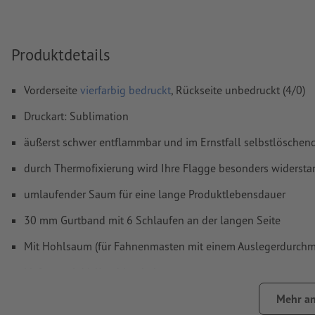
Wie lege ich Druckdaten richtig an?
Produktdetails
Vorderseite
vierfarbig bedruckt
, Rückseite unbedruckt (4/0)
Druckart: Sublimation
äußerst schwer entflammbar und im Ernstfall selbstlöschend
durch Thermofixierung wird Ihre Flagge besonders widerst
umlaufender Saum für eine lange Produktlebensdauer
30 mm Gurtband mit 6 Schlaufen an der langen Seite
Mit Hohlsaum (für Fahnenmasten mit einem Auslegerdurchme
Lieferung inkl. Karabinerhaken
Hinweis: Das Material ist leicht lichtdurchlässig.
Mehr an