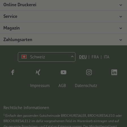
Online Druckerei
Über Onlineprinters
Service
Presse
Zahlungsarten
Magazin
Jobs & Karriere
Versand
Design
Zahlungsarten
Umweltschutz
Reklamation
Marketing
Vorkasse
Kontakt
Schweiz
DEU
|
FRA
|
ITA
op.premium
Druck & Insights
FAQ
Tutorials
Wissen
Impressum
AGB
Datenschutz
Rechtliche Informationen
1
Einfach den passenden Gutscheincode BROCHURESALE8, BROCHURESALE10 oder
BROCHURESALE12 im dafür vorgesehenen Feld im Warenkorb eintragen und auf
die gesamte Broschüren- und Katalog-Kategorie sparen. Der Mindestbestellwert