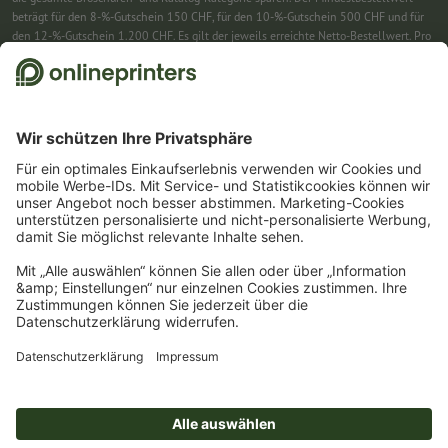
beträgt für den 8-%-Gutschein 150 CHF, für den 10-%-Gutschein 500 CHF und für
den 12-%-Gutschein 1.200 CHF. Es gilt der jeweils erreichte Netto-Bestellwert. Pro
Bestellung ist nur ein Gutscheincode einlösbar. Mehrfach einlösbar. Keine
Barauszahlung. Nicht mit weiteren Aktionen kombinierbar. Die Aktion gilt bis
einschliesslich 31.8.2026.
2
Einfach den Gutscheincode CALENDARS10-26 im dafür vorgesehenen Feld im
Warenkorb eintragen und auf ausgewählte Produkte sparen. Kein
Mindestbestellwert. Mehrfach einlösbar. Keine Barauszahlung. Nicht mit weiteren
Aktionen kombinierbar. Die Aktion gilt bis einschliesslich 31.08.2026.
3
Einfach den Gutscheincode STICKYNOTES26-20 im dafür vorgesehenen Feld im
Warenkorb eintragen und auf ausgewählte Produkte sparen. Kein
Mindestbestellwert. Mehrfach einlösbar. Keine Barauszahlung. Nicht mit weiteren
Aktionen kombinierbar. Die Aktion gilt bis einschliesslich 31.08.2026.
4
Sie erhalten zunächst eine E-Mail, in der Sie die Anmeldung zum Newsletter durch
einen Klick bestätigen. Erst dann senden wir Ihnen den Rabattcode und künftig
unseren Newsletter zu. Natürlich können Sie sich jederzeit wieder abmelden.
Maximale Höhe des Rabatts: 150 CHF des Bestellwerts (netto). Einmalig einlösbar.
Kein Mindestbestellwert. Keine Barauszahlung. Nicht mit weiteren Aktionen oder
Gutscheincodes kombinierbar.
Der Gutschein ist nach Erhalt sechs Wochen gültig.