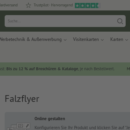
dardversand
Trustpilot - Hervorragend
Werbetechnik & Außenwerbung
Visitenkarten
Karten
ust:
Bis zu 12 % auf Broschüren & Kataloge
, je nach Bestellwert.
M
Falzflyer
Online gestalten
Konfigurieren Sie Ihr Produkt und klicken Sie auf "Je