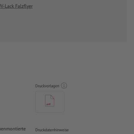
V-Lack Falzflyer
Druckvorlagen
mmenmontierte
Druckdatenhinweise