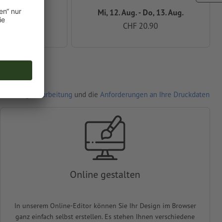
 Fr, 14. Aug.
Mi, 12. Aug. - Do, 13. Aug.
4.90
CHF 20.90
r Auftragsverarbeitung
und die
Anforderungen an Ihre Druckdaten
Online gestalten
In unserem Online-Editor können Sie Ihr Design im Browser
ganz einfach selbst erstellen. Es stehen Ihnen verschiedene