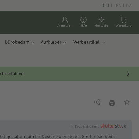
DEU
|
FRA
|
ITA
Anmelden
Hilfe
Merkliste
Warenkorb
Bürobedarf
Aufkleber
Werbeartikel
ehr erfahren
Drucken
Teilen
Auf die
In Kooperation mit
tzt gestalten", um Ihr Design zu erstellen. Greifen Sie beim