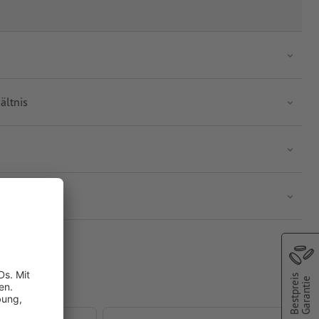
ältnis
and)
Bestpreis
Garantie