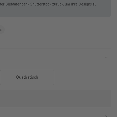
der Bilddatenbank Shutterstock zurück, um Ihre Designs zu
ls
Quadratisch