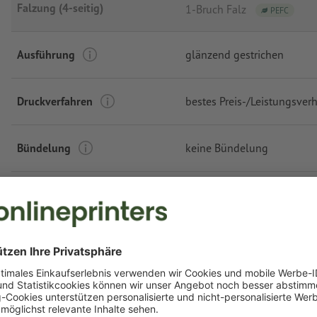
Falzung (4-seitig)
1-Bruch Falz
PEFC
Ausführung
glänzend gestrichen
Druckverfahren
bestes Preis-/Leistungsverh
Bündelung
keine Bündelung
Datencheck
ohne Datencheck
Voraussichtliches Lieferdatum (Standardvers
Druckdatenabgabe bis Montag 12:00 Uhr