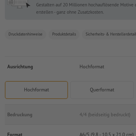
Gestalten auf 20 Millionen hochauflösende Motive 
erstellen - ganz ohne Zusatzkosten.
Druckdatenhinweise
Produktdetails
Sicherheits- & Herstellerdetai
Ausrichtung
Hochformat
Hochformat
Querformat
Bedruckung
4/4 (beidseitig bedruckt)
Format
A6/5 (9.8 - 10.5 x 21.0 cm)