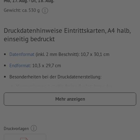
Mo, 17. Aug. - Di, 18. Aug.
Gewicht: ca.
530 g
Druckdatenhinweise Eintrittskarten, A4 halb,
einseitig bedruckt
Datenformat
(inkl. 2 mm Beschnitt): 10,7 x 30,1 cm
Endformat
: 10,3 x 29,7 cm
Besonderheiten bei der Druckdatenerstellung:
Nummerierung 6-stellig (keine Buchstaben oder
Sonderzeichen) und/oder Perforation (auch mehrfach)
Mehr anzeigen
Positionen der Nummerierung und Perforation frei wählbar
Ausrichtung der Nummerierung und Perforation horizontal
oder vertikal.
Druckvorlagen
Nummerierungsfeld mind. 24 x 6 mm. Schriftgröße der