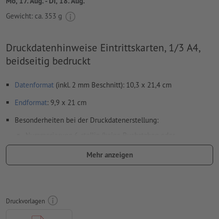
Mo, 17. Aug. - Di, 18. Aug.
Gewicht: ca.
353 g
Druckdatenhinweise Eintrittskarten, 1/3 A4,
beidseitig bedruckt
Datenformat
(inkl. 2 mm Beschnitt): 10,3 x 21,4 cm
Endformat
: 9,9 x 21 cm
Besonderheiten bei der Druckdatenerstellung:
Nummerierung 6-stellig (keine Buchstaben oder
Sonderzeichen) und/oder Perforation (auch mehrfach)
Mehr anzeigen
Positionen der Nummerierung und Perforation frei wählbar
Ausrichtung der Nummerierung und Perforation horizontal
oder vertikal.
Druckvorlagen
Nummerierungsfeld mind. 24 x 6 mm. Schriftgröße der