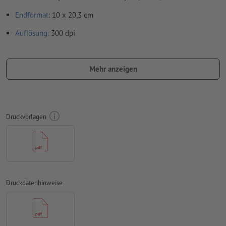
Endformat
: 10 x 20,3 cm
Auflösung:
300 dpi
umlaufend 2 mm
Beschnitt
anlegen, wichtige Informationen
mit mind. 4 mm Abstand zum Endformat
Mehr anzeigen
Schriften
müssen vollständig eingebettet oder in Kurven
konvertiert werden
Farbmodus:
CMYK, FOGRA51 (PSO Coated v3) für gestrichene
Druckvorlagen
Papiere, FOGRA52 (PSO Uncoated v3 FOGRA52) für
ungestrichene Papiere
Rechtschreib- und Satzfehler
werden von uns nicht geprüft
Überdruckeneinstellungen
werden von uns nicht geprüft
Druckdatenhinweise
Kommentare
werden gelöscht und nicht gedruckt
Inhalte von
Formularfeldern
werden mitgedruckt