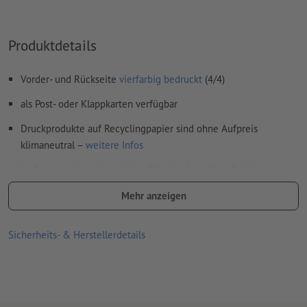
Inhalte von
Formularfeldern
werden mitgedruckt
Produktdetails
Wie lege ich Druckdaten richtig an?
Vorder- und Rückseite
vierfarbig bedruckt
(4/4)
als Post- oder Klappkarten verfügbar
Druckprodukte auf Recyclingpapier sind ohne Aufpreis
klimaneutral –
weitere Infos
Lieferung: plano liegend (gerillt, jedoch nicht gefalzt)
gefalzte Lieferung bei 300 g/m² Bilderdruckpapier möglich,
Mehr anzeigen
optionale Veredelung entfällt
Sicherheits- & Herstellerdetails