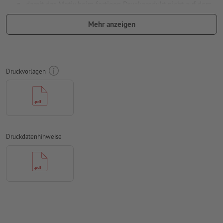
damit das Motiv beim fertigen Druckprodukt nicht auf dem
Kopf steht, sollte in den Druckdaten die
Leserichtung
Mehr anzeigen
berücksichtigt werden
auf die
Laufrichtung
können wir leider nicht immer achten
Auflösung:
300 dpi
Druckvorlagen
umlaufend 2 mm
Beschnitt
anlegen, wichtige Informationen
mit mind. 4 mm Abstand zum Endformat
Schriften
müssen vollständig eingebettet oder in Kurven
konvertiert werden
Druckdatenhinweise
Farbmodus:
CMYK, FOGRA51 (PSO Coated v3) für gestrichene
Papiere, FOGRA52 (PSO Uncoated v3 FOGRA52) für
ungestrichene Papiere
Rechtschreib- und Satzfehler
werden von uns nicht geprüft
Überdruckeneinstellungen
werden von uns nicht geprüft
Kommentare
werden gelöscht und nicht gedruckt