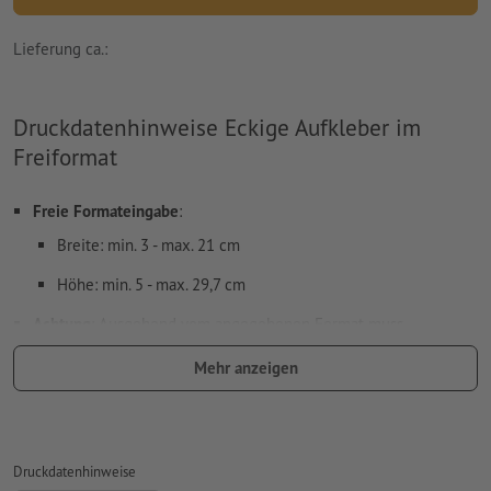
Lieferung ca.:
Druckdatenhinweise Eckige Aufkleber im
Freiformat
Freie Formateingabe
:
Breite: min. 3 - max. 21 cm
Höhe: min. 5 - max. 29,7 cm
Achtung
: Ausgehend vom angegebenen Format muss
umlaufend ein 2 mm
Beschnitt
angelegt werden, wichtige
Mehr anzeigen
Informationen mit mind. 4 mm Abstand zum Endformat
Besonderheiten bei der Druckdatenerstellung:
Bei transparenten Aufklebern/Folien ist zu beachten:
Druckdatenhinweise
je heller die Druckfarbe, desto transparenter wirkt die