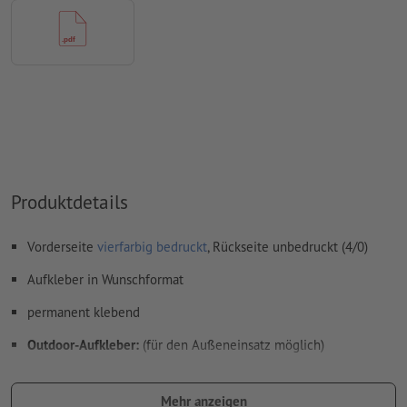
Folie
der Druck erfolgt seitenrichtig (selbstklebender Teil auf
Rückseite des Motivs)
wenn ein Motiv von innen an eine Glasfläche geklebt
und von außen betrachtet werden soll, müssen die
Druckdaten gespiegelt angelegt werden
Achtung:
In Kombination mit
Weißdruck
ist aus
Produktdetails
produktionstechnichen Gründen kein spiegelverkehrter
Druck möglich
Vorderseite
vierfarbig bedruckt
, Rückseite unbedruckt (4/0)
für die Optionen mit
Weißdruck
muss eine Sonderfarbe für
Weiß angelegt werden
Aufkleber in Wunschformat
beim
Weißdruck
gelten spezifische Vorgaben bei der
permanent klebend
Erstellung der Druckdaten
Outdoor-Aufkleber:
(für den Außeneinsatz möglich)
beim
Weißdruck
muss CMYK auf Überdrucken eingestellt
wasserfeste 90 µm Polypropylen-Folie, glänzend mit UV-
werden, damit der darunterliegende Weißdruck nicht
getrockneten Farben bedruckt
Mehr anzeigen