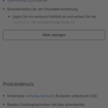
Datenformat
:
3,5 x 0,6 cm
Besonderheiten bei der Druckdatenerstellung:
Legen Sie ein weiteres Farbfeld an und weisen Sie der
Lasergravur
die entsprechende Farbe zu.
Benennung des Farbfelds: "Laser"
Mehr anzeigen
Farbtyp: Vollton
Farbwert: frei wählbar
Hinweis: diese "Farbe" dient lediglich Produktionszwecken,
es ist keine farbliche Gravur
Das druckfertige PDF darf nur Vektoren enthalten; JPEG-
oder TIFF- Bilder und -Vorlagen sind nicht geeignet
Produktdetails
Weitere Informationen und Tipps zu
Vektordaten
finden Sie
in unserem Hilfecenter.
Vorderseite
einfarbig bedruckt
, Rückseite unbedruckt (1/0)
Rechtschreib- und Satzfehler
werden von uns nicht geprüft
Bambus Drehkugelschreiber mit blau schreibender
Hinweis: Bitte beachten Sie, dass bei Naturmaterialien die