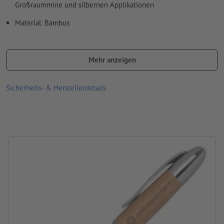
Großraummine und silbernen Applikationen
Gravurfarben unterschiedlich ausfallen können.
Material: Bambus
Wie lege ich Druckdaten richtig an?
Größe: 15,4 x ø 1,4 cm
Verpackung: Karton-/Papierhülle
Mehr anzeigen
Verarbeitung: Lasergravur
Sicherheits- & Herstellerdetails
Gravurstand: rechts vom Clip