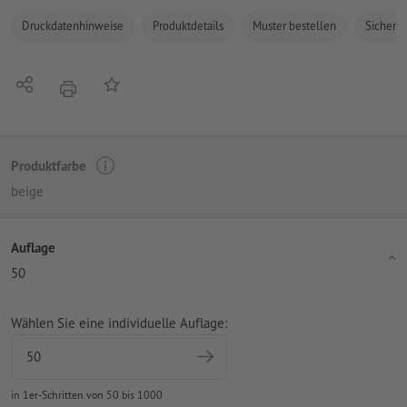
Druckdatenhinweise
Produktdetails
Muster bestellen
Sicherhe
Teilen
Auf die Merkliste
Drucken
Produktfarbe
beige
Auflage
50
Wählen Sie eine individuelle Auflage:
in 1er-Schritten von 50 bis 1000