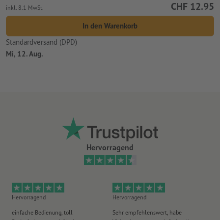
CHF 12.95
inkl. 8.1 MwSt.
In den Warenkorb
Standardversand (DPD)
Mi, 12. Aug.
Hervorragend
Hervorragend
Hervorragend
He
einfache Bedienung, toll
Sehr empfehlenswert, habe
Al