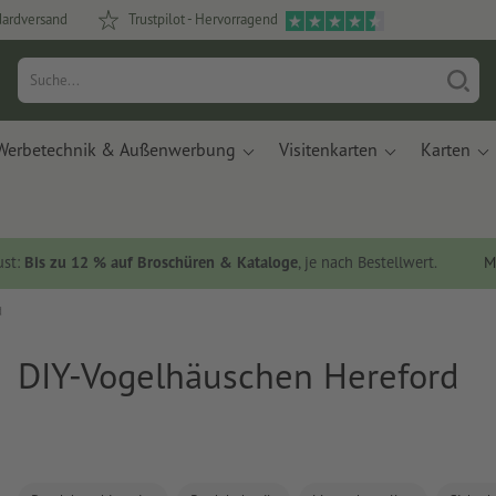
dardversand
Trustpilot - Hervorragend
Werbetechnik & Außenwerbung
Visitenkarten
Karten
ust:
Bis zu 12 % auf Broschüren & Kataloge
, je nach Bestellwert.
M
d
DIY-Vogelhäuschen Hereford