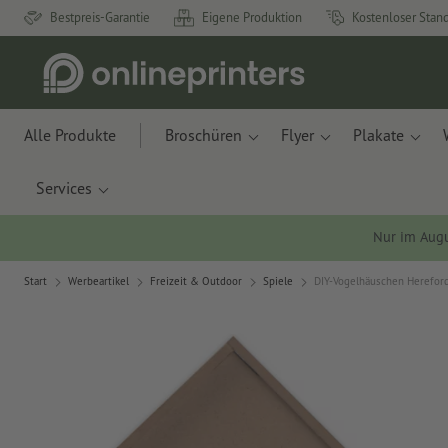
Bestpreis-Garantie
Eigene Produktion
Kostenloser Stan
Alle Produkte
Broschüren
Flyer
Plakate
Services
Nur im Aug
Start
Werbeartikel
Freizeit & Outdoor
Spiele
DIY-Vogelhäuschen Herefor