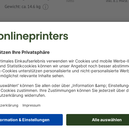
netto
inkl. 8.1 MwSt.
Gewicht: ca.
14.6 kg
Druckdatenhinweise DIY-Vogelhäuschen Her
Datenformat
:
5 x 3 cm
Als Motivfarben sind eine bzw. zwei
Sonderfarben
wählbar.
Benennen Sie die Farbfelder mit der entsprechenden Zie
Pantone FORMULA GUIDE Solid Coated (z.B. "Pantone 286 
Es sind keine Metallic- und Neonfarben möglich.
Gold (Pantone 871 C) und Silber (Pantone 877 C) sind als
möglich. Bitte benennen Sie dafür die in Ihren Druckdate
Volltonfarbe in „gold“ oder „silver“.
das Trägermaterial kann beim
Druck mit weißer Farbe
dur