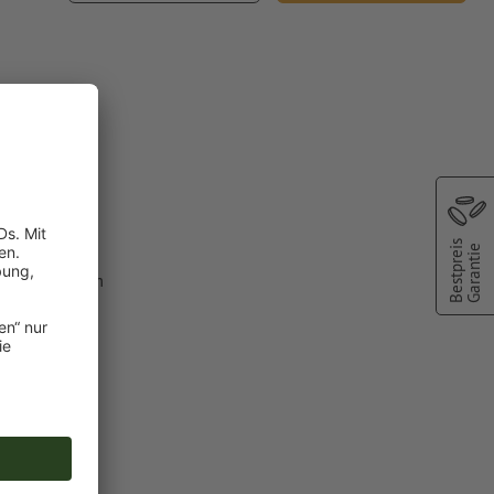
eford
Bestpreis
Garantie
lfarbe aus dem
C").
 Druckfarben
n angelegte
chscheinen