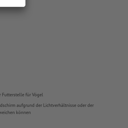
oder TIFF-
ie in unserem
Futterstelle für Vögel
ldschirm aufgrund der Lichtverhältnisse oder der
bweichen können