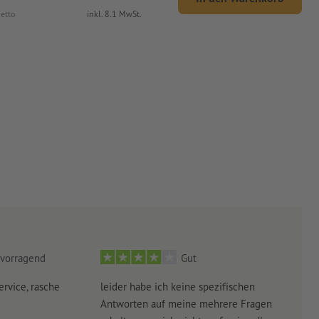
etto
inkl. 8.1 MwSt.
vorragend
Gut
ervice, rasche
leider habe ich keine spezifischen
Ultr
Antworten auf meine mehrere Fragen
der 