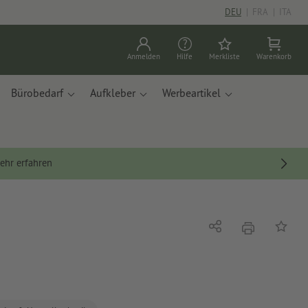
DEU
|
FRA
|
ITA
Anmelden
Hilfe
Merkliste
Warenkorb
Bürobedarf
Aufkleber
Werbeartikel
ehr erfahren
Drucken
Teilen
Auf die