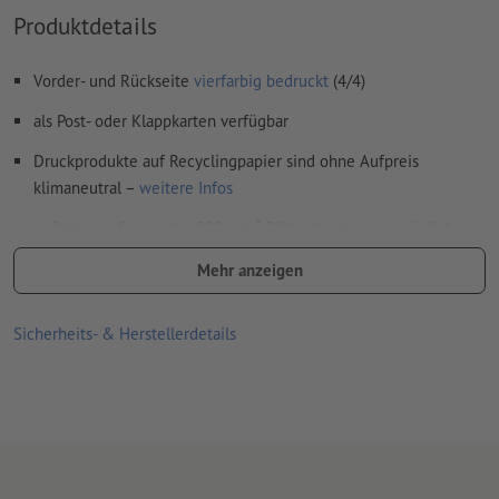
Produktdetails
Wie lege ich Druckdaten richtig an?
Vorder- und Rückseite
vierfarbig bedruckt
(4/4)
als Post- oder Klappkarten verfügbar
Druckprodukte auf Recyclingpapier sind ohne Aufpreis
klimaneutral –
weitere Infos
gefalzte Lieferung bei 300 g/m² Bilderdruckpapier möglich,
optionale Veredelung entfällt
Mehr anzeigen
optionale Kuverts (DIN C6) sind unbedruckt, nassgummiert,
ohne Fenster, mit grauem Seidenfutter und spitzer Klappe
Sicherheits- & Herstellerdetails
Lieferung, wenn keine Auswahlmöglichkeit besteht: plano
liegend (gerillt, jedoch nicht gefalzt)