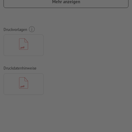
Mehr anzeigen
berücksichtigt werden
auf die
Laufrichtung
können wir leider nicht immer achten
Auflösung:
300 dpi
Druckvorlagen
umlaufend 2 mm
Beschnitt
anlegen, wichtige Informationen
mit mind. 4 mm Abstand zum Endformat
Schriften
müssen vollständig eingebettet oder in Kurven
konvertiert werden
Druckdatenhinweise
Farbmodus:
CMYK, FOGRA51 (PSO Coated v3) für gestrichene
Papiere, FOGRA52 (PSO Uncoated v3 FOGRA52) für
ungestrichene Papiere
Rechtschreib- und Satzfehler
werden von uns nicht geprüft
Überdruckeneinstellungen
werden von uns nicht geprüft
Kommentare
werden gelöscht und nicht gedruckt
Inhalte von
Formularfeldern
werden mitgedruckt