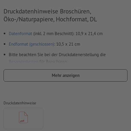
Druckdatenhinweise Broschüren,
Öko-/Naturpapiere, Hochformat, DL
Datenformat
(inkl. 2 mm Beschnitt): 10,9 x 21,4 cm
Endformat (geschlossen)
: 10,5 x 21 cm
Bitte beachten Sie bei der Druckdatenerstellung die
Besonderheiten
für Broschüren:
Seitenanordnung:
Mehr anzeigen
wir übernehmen für Sie das Ausschießen des Innenteils,
also die Anordnung und Positionierung der Seiten auf
dem Druckbogen
Druckdatenhinweise
dafür benötigen wir eine PDF-Datei mit fortlaufenden
Einzelseiten
wenn Sie im Layoutprogramm mit Doppelseiten
arbeiten, exportieren Sie diese bitte anschließend als