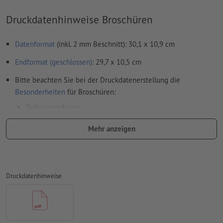
Druckdatenhinweise Broschüren
Datenformat
(inkl. 2 mm Beschnitt): 30,1 x 10,9 cm
Endformat (geschlossen)
: 29,7 x 10,5 cm
Bitte beachten Sie bei der Druckdatenerstellung die
Besonderheiten
für Broschüren:
Seitenanordnung:
wir übernehmen für Sie das Ausschießen des Innenteils,
Mehr anzeigen
also die Anordnung und Positionierung der Seiten auf
dem Druckbogen
dafür benötigen wir eine PDF-Datei mit fortlaufenden
Druckdatenhinweise
Einzelseiten
wenn Sie im Layoutprogramm mit Doppelseiten
arbeiten, exportieren Sie diese bitte anschließend als
fortlaufende Einzelseiten