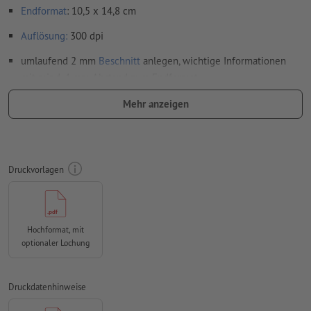
Endformat
: 10,5 x 14,8 cm
Auflösung:
300 dpi
umlaufend 2 mm
Beschnitt
anlegen, wichtige Informationen
mit mind. 4 mm Abstand zum Endformat
Schriften
müssen vollständig eingebettet oder in Kurven
Mehr anzeigen
konvertiert werden
Farbmodus:
CMYK, FOGRA52 (PSO Uncoated v3 FOGRA52) für
ungestrichene Papiere
Druckvorlagen
Rechtschreib- und Satzfehler
werden von uns nicht geprüft
Überdruckeneinstellungen
werden von uns nicht geprüft
Hochformat, mit
Kommentare
werden gelöscht und nicht gedruckt
optionaler Lochung
Inhalte von
Formularfeldern
werden mitgedruckt
Druckdatenhinweise
Wie lege ich Druckdaten richtig an?