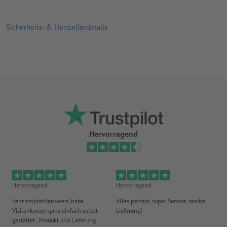
Sicherheits- & Herstellerdetails
Hervorragend
Hervorragend
Hervorragend
Gu
Sehr empfehlenswert, habe
Alles perfekt, super Service, rasche
le
Visitenkarten ganz einfach selbst
Lieferung!
An
gestaltet , Produkt und Lieferung
er