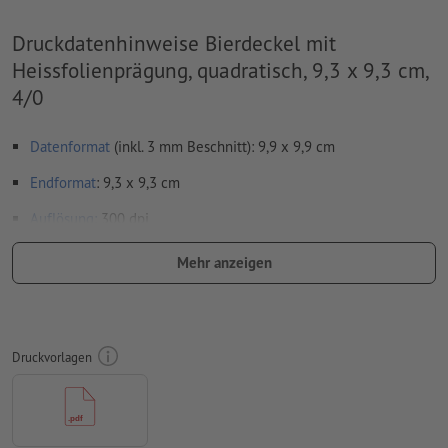
Druckdatenhinweise Bierdeckel mit
Heissfolienprägung, quadratisch, 9,3 x 9,3 cm,
4/0
Datenformat
(inkl. 3 mm Beschnitt): 9,9 x 9,9 cm
Endformat
: 9,3 x 9,3 cm
Auflösung:
300 dpi
für
Veredelungen
gelten spezifische Vorgaben
Mehr anzeigen
wie Sie Ihre Druckdaten mit partieller Veredelung in
InDesign anlegen, zeigen wir Ihnen
hier
umlaufend 3 mm
Beschnitt
anlegen, wichtige Informationen
Druckvorlagen
mit mind. 4 mm Abstand zum Endformat
Schriften
müssen vollständig eingebettet oder in Kurven
konvertiert werden