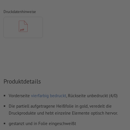
Farbmodus:
CMYK, FOGRA52 (PSO Uncoated v3 FOGRA52) für
ungestrichene Papiere
Druckdatenhinweise
schwarze Designelemente müssen einfarbig schwarz (Cyan
0 %, Magenta 0 %, Yellow 0 %, Key 100 %) angelegt werden,
um Passerungenauigkeiten beim Druck auszuschließen
Rechtschreib- und Satzfehler
werden von uns nicht geprüft
Überdruckeneinstellungen
werden von uns nicht geprüft
Kommentare
werden gelöscht und nicht gedruckt
Inhalte von
Formularfeldern
werden mitgedruckt
Produktdetails
Wie lege ich Druckdaten richtig an?
Vorderseite
vierfarbig bedruckt
, Rückseite unbedruckt (4/0)
Die partiell aufgetragene Heißfolie in gold, veredelt die
Druckprodukte und hebt einzelne Elemente optisch hervor.
gestanzt und in Folie eingeschweißt