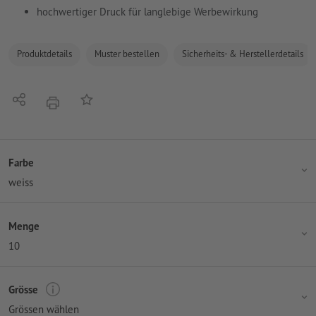
hochwertiger Druck für langlebige Werbewirkung
Produktdetails
Muster bestellen
Sicherheits- & Herstellerdetails
Teilen
Auf die Merkliste
Drucken
Farbe
weiss
Menge
10
Grösse
Grössen wählen