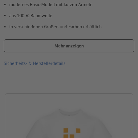
modernes Basic-Modell mit kurzen Ärmeln
aus 100 % Baumwolle
in verschiedenen Größen und Farben erhältlich
nach Wahl Vorder- und/oder Rückseite mit unterschiedlichen
Motiven bedruckbar
Mehr anzeigen
Waschbar bei maximal 30 °C. Vor dem Waschen auf links drehen,
Sicherheits- & Herstellerdetails
sodass der Druck innen liegt.
Grammatur: 185 g/m²
Produktmarke: B&C
Verarbeitung: Siebdruck