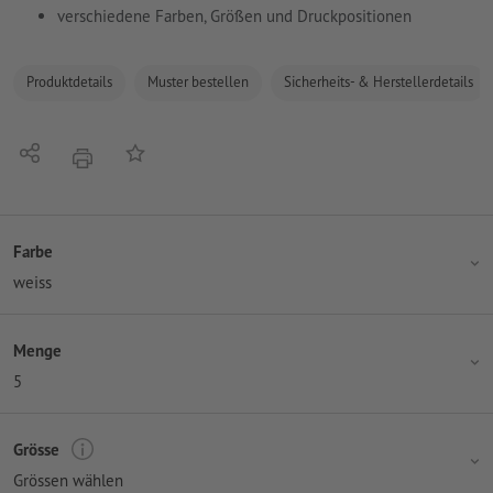
verschiedene Farben, Größen und Druckpositionen
Produktdetails
Muster bestellen
Sicherheits- & Herstellerdetails
Teilen
Auf die Merkliste
Drucken
Farbe
weiss
Menge
5
Grösse
Grössen wählen