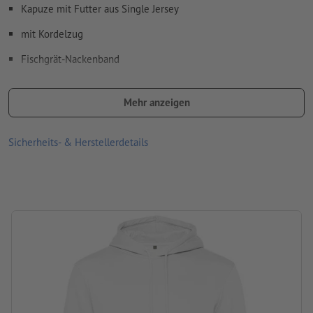
Kapuze mit Futter aus Single Jersey
mit Kordelzug
Fischgrät-Nackenband
waschbar bei 30°C
Mehr anzeigen
nicht trocknergeeignet
Material: Baumwolle, Polyester
Sicherheits- & Herstellerdetails
Grammatur: 280 g/m²
Produktmarke: B&C
Verarbeitung: Siebtransferdruck