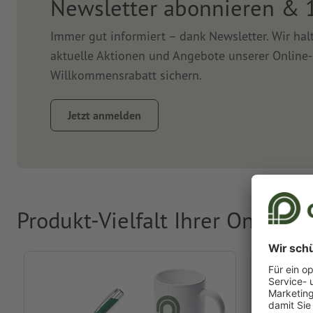
Newsletter abonnieren & 
Immer gut informiert – dank Newsletter. Wir ha
aktuelle Aktionen und Angebote unserer Online-
Willkommensrabatt sichern.
Jetzt anmelden
Produkt-Vielfalt Ihrer Online-