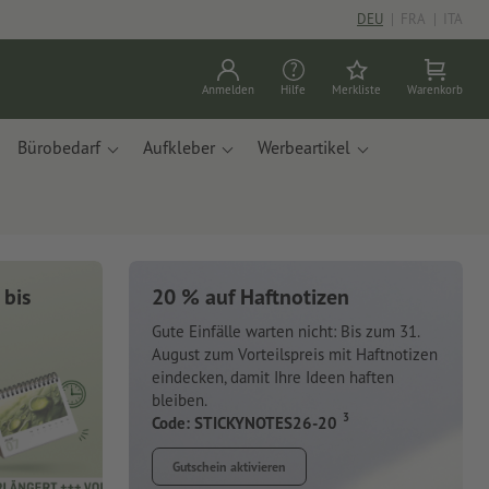
DEU
|
FRA
|
ITA
Anmelden
Hilfe
Merkliste
Warenkorb
Bürobedarf
Aufkleber
Werbeartikel
 bis
20 % auf Haftnotizen
Gute Einfälle warten nicht: Bis zum 31.
August zum Vorteilspreis mit Haftnotizen
eindecken, damit Ihre Ideen haften
bleiben.
3
Code: STICKYNOTES26-20
Gutschein aktivieren