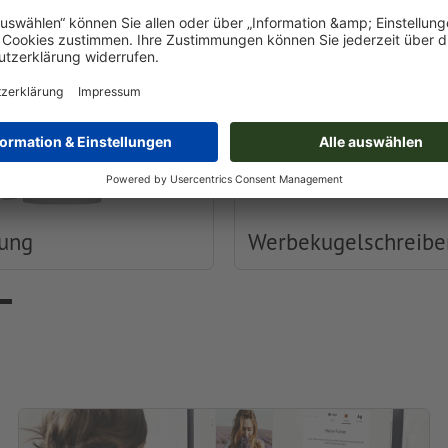
dung
Werbekugelschreibe