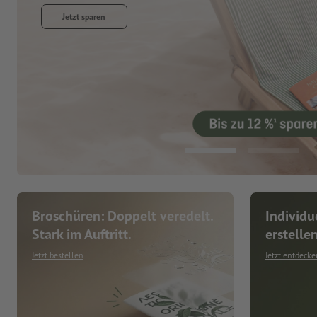
Jetzt entdecken
Broschüren: Doppelt veredelt.
Individu
Stark im Auftritt.
erstelle
Jetzt bestellen
Jetzt entdecke