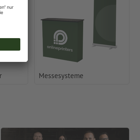
r
Messesysteme