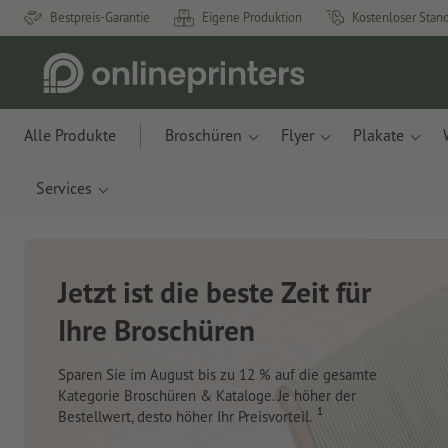
Bestpreis-Garantie
Eigene Produktion
Kostenloser Stan
Alle Produkte
Broschüren
Flyer
Plakate
Services
Neue Notizbücher &
Planer für Ihren
Schreibtisch
Mit innovativen Materialien aus Apfelresten und
Ozeanplastik.