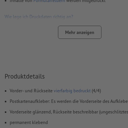
Inhalte von
Formularfeldern
werden mitgedruckt
Wie lege ich Druckdaten richtig an?
Mehr anzeigen
Produktdetails
Vorder- und Rückseite
vierfarbig bedruckt
(4/4)
Postkartenaufkleber: Es werden die Vorderseite des Aufkleb
Vorderseite glänzend, Rückseite beschreibbar (ungeschlitztes
permanent klebend