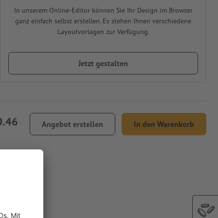
In unserem Online-Editor können Sie Ihr Design im Browser
ganz einfach selbst erstellen. Es stehen Ihnen verschiedene
Layoutvorlagen zur Verfügung.
Jetzt gestalten
0.46
Angebot erstellen
In den Warenkorb
fkleber,