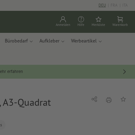
DEU
|
FRA
|
ITA
Anmelden
Hilfe
Merkliste
Warenkorb
Bürobedarf
Aufkleber
Werbeartikel
ehr erfahren
, A3-Quadrat
Drucken
Teilen
Auf die
ls