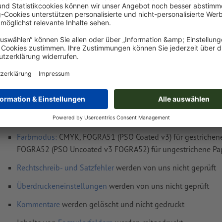
Datenformat
(inkl. 2 mm Beschnitt): 30,1 x 30,1 cm
Endformat
: 29,7 x 29,7 cm
Auflösung:
300 dpi
umlaufend 2 mm
Beschnitt
anlegen, wichtige Informationen 
mm Abstand zum Endformat
Schriften
müssen vollständig eingebettet oder in Kurven kon
werden
Farbmodus:
CMYK, FOGRA51 (PSO Coated v3) für gestrichene
FOGRA52 (PSO Uncoated v3 FOGRA52) für ungestrichene Pa
Rechtschreib- und Satzfehler
werden von uns nicht geprüft
Überdruckeneinstellungen
werden von uns nicht geprüft
Kommentare
werden gelöscht und nicht gedruckt