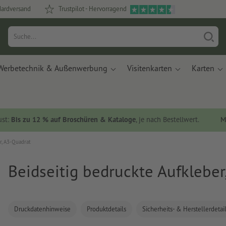
dardversand
Trustpilot - Hervorragend
Werbetechnik & Außenwerbung
Visitenkarten
Karten
ust:
Bis zu 12 % auf Broschüren & Kataloge
, je nach Bestellwert.
M
r, A3-Quadrat
Beidseitig bedruckte Aufkleber
Druckdatenhinweise
Produktdetails
Sicherheits- & Herstellerdetai