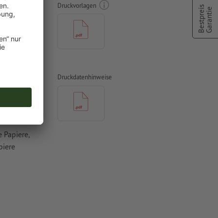
Druckvorlagen
Bestpreis
Garantie
mit mind. 4
Druckdatenhinweise
vertiert
 Papiere,
piere