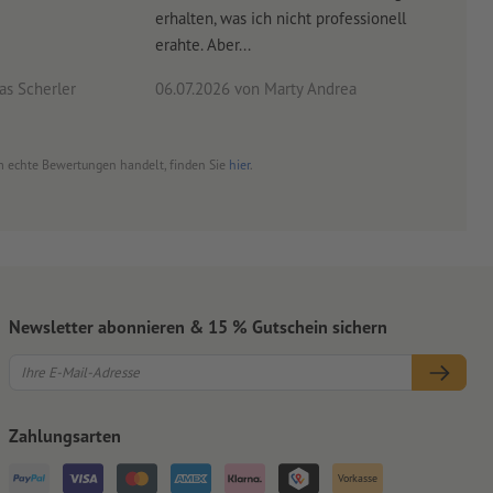
erhalten, was ich nicht professionell
Arbe
erahte. Aber...
noch 
s Scherler
06.07.2026
von Marty Andrea
18.0
 um echte Bewertungen handelt, finden Sie
hier
.
Newsletter abonnieren & 15 % Gutschein sichern
Zahlungsarten
Vorkasse