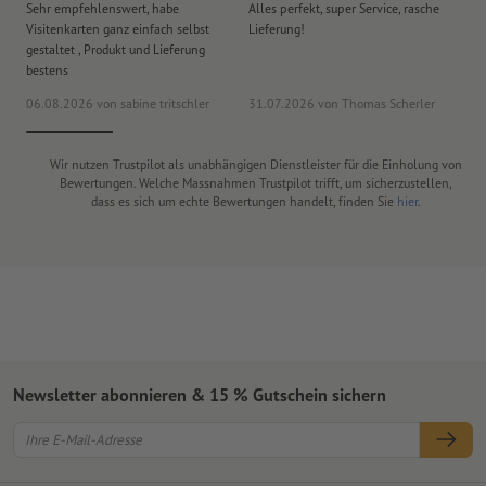
Sehr empfehlenswert, habe
Alles perfekt, super Service, rasche
le
Visitenkarten ganz einfach selbst
Lieferung!
An
gestaltet , Produkt und Lieferung
er
bestens
era
06.08.2026
von sabine tritschler
31.07.2026
von Thomas Scherler
06
Wir nutzen Trustpilot als unabhängigen Dienstleister für die Einholung von
Bewertungen. Welche Massnahmen Trustpilot trifft, um sicherzustellen,
dass es sich um echte Bewertungen handelt, finden Sie
hier
.
Newsletter abonnieren & 15 % Gutschein sichern