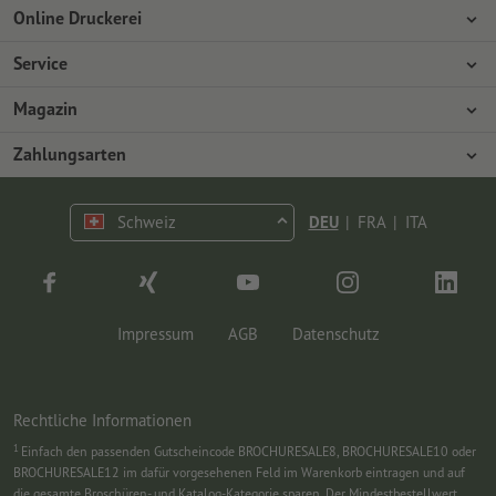
Online Druckerei
Über Onlineprinters
Service
Presse
Zahlungsarten
Magazin
Jobs & Karriere
Versand
Design
Zahlungsarten
Umweltschutz
Reklamation
Marketing
Vorkasse
Kontakt
Schweiz
DEU
|
FRA
|
ITA
op.premium
Druck & Insights
FAQ
Tutorials
Wissen
Impressum
AGB
Datenschutz
Rechtliche Informationen
1
Einfach den passenden Gutscheincode BROCHURESALE8, BROCHURESALE10 oder
BROCHURESALE12 im dafür vorgesehenen Feld im Warenkorb eintragen und auf
die gesamte Broschüren- und Katalog-Kategorie sparen. Der Mindestbestellwert