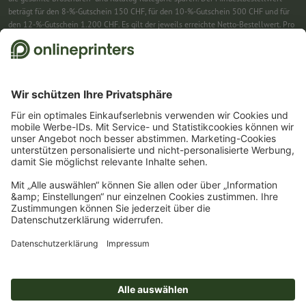
beträgt für den 8-%-Gutschein 150 CHF, für den 10-%-Gutschein 500 CHF und für
den 12-%-Gutschein 1.200 CHF. Es gilt der jeweils erreichte Netto-Bestellwert. Pro
Bestellung ist nur ein Gutscheincode einlösbar. Mehrfach einlösbar. Keine
Barauszahlung. Nicht mit weiteren Aktionen kombinierbar. Die Aktion gilt bis
einschliesslich 31.8.2026.
2
Einfach den Gutscheincode CALENDARS10-26 im dafür vorgesehenen Feld im
Warenkorb eintragen und auf ausgewählte Produkte sparen. Kein
Mindestbestellwert. Mehrfach einlösbar. Keine Barauszahlung. Nicht mit weiteren
Aktionen kombinierbar. Die Aktion gilt bis einschliesslich 31.08.2026.
3
Einfach den Gutscheincode STICKYNOTES26-20 im dafür vorgesehenen Feld im
Warenkorb eintragen und auf ausgewählte Produkte sparen. Kein
Mindestbestellwert. Mehrfach einlösbar. Keine Barauszahlung. Nicht mit weiteren
Aktionen kombinierbar. Die Aktion gilt bis einschliesslich 31.08.2026.
4
Sie erhalten zunächst eine E-Mail, in der Sie die Anmeldung zum Newsletter durch
einen Klick bestätigen. Erst dann senden wir Ihnen den Rabattcode und künftig
unseren Newsletter zu. Natürlich können Sie sich jederzeit wieder abmelden.
Maximale Höhe des Rabatts: 150 CHF des Bestellwerts (netto). Einmalig einlösbar.
Kein Mindestbestellwert. Keine Barauszahlung. Nicht mit weiteren Aktionen oder
Gutscheincodes kombinierbar.
Der Gutschein ist nach Erhalt sechs Wochen gültig.