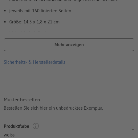
Rechtschreib- und Satzfehler
werden von uns nicht geprüft
jeweils mit 160 linierten Seiten
Wie lege ich Druckdaten richtig an?
Größe: 14,3 x 1,8 x 21 cm
Material: Kork, Papier
Verarbeitung: Tampondruck
Mehr anzeigen
Druckstand: auf der Vorderseite
Sicherheits- & Herstellerdetails
Muster bestellen
Bestellen Sie sich hier ein unbedrucktes Exemplar.
Produktfarbe
weiss