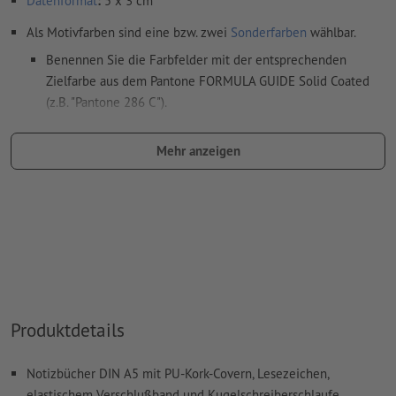
Datenformat
:
5 x 3 cm
Als Motivfarben sind eine bzw. zwei
Sonderfarben
wählbar.
Benennen Sie die Farbfelder mit der entsprechenden
Zielfarbe aus dem Pantone FORMULA GUIDE Solid Coated
(z.B. "Pantone 286 C").
Es sind keine Metallic- und Neonfarben möglich.
Mehr anzeigen
Gold (Pantone 871 C) und Silber (Pantone 877 C) sind als
Druckfarben möglich. Bitte benennen Sie dafür die in Ihren
Druckdaten angelegte Volltonfarbe in „gold“ oder „silver“.
das Trägermaterial kann beim
Druck mit weißer Farbe
durchscheinen
Das druckfertige PDF darf nur Vektoren enthalten; JPEG-
oder TIFF- Bilder und -Vorlagen sind nicht geeignet
Produktdetails
Weitere Informationen und Tipps zu
Vektordaten
finden Sie
in unserem Hilfecenter.
Notizbücher DIN A5 mit PU-Kork-Covern, Lesezeichen,
elastischem Verschlußband und Kugelschreiberschlaufe