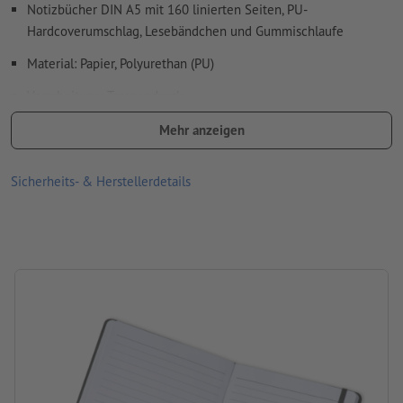
Rechtschreib- und Satzfehler
werden von uns nicht geprüft
Notizbücher DIN A5 mit 160 linierten Seiten, PU-
Hardcoverumschlag, Lesebändchen und Gummischlaufe
Wie lege ich Druckdaten richtig an?
Material: Papier, Polyurethan (PU)
Verarbeitung: Tampondruck
Druckstand: auf der Vorderseite
Mehr anzeigen
Sicherheits- & Herstellerdetails