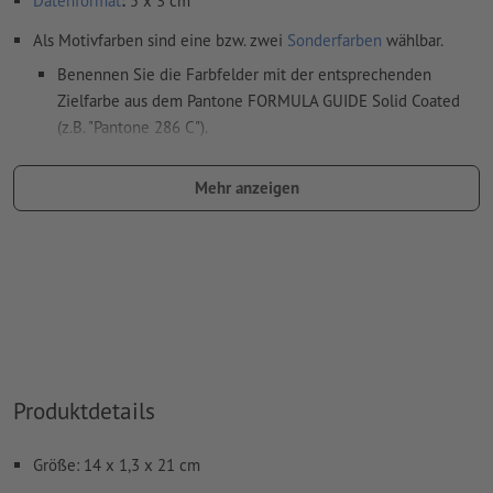
Datenformat
:
5 x 3 cm
Als Motivfarben sind eine bzw. zwei
Sonderfarben
wählbar.
Benennen Sie die Farbfelder mit der entsprechenden
Zielfarbe aus dem Pantone FORMULA GUIDE Solid Coated
(z.B. "Pantone 286 C").
Es sind keine Metallic- und Neonfarben möglich.
Mehr anzeigen
Gold (Pantone 871 C) und Silber (Pantone 877 C) sind als
Druckfarben möglich. Bitte benennen Sie dafür die in Ihren
Druckdaten angelegte Volltonfarbe in „gold“ oder „silver“.
das Trägermaterial kann beim
Druck mit weißer Farbe
durchscheinen
Das druckfertige PDF darf nur Vektoren enthalten; JPEG-
oder TIFF- Bilder und -Vorlagen sind nicht geeignet
Produktdetails
Weitere Informationen und Tipps zu
Vektordaten
finden Sie
in unserem Hilfecenter.
Größe: 14 x 1,3 x 21 cm